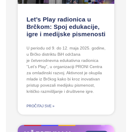
Let’s Play radionica u
Brčkom: Spoj edukacije,
igre i medijske pismenosti
U periodu od 9. do 12. maja 2025. godine,
u Brčko distriktu BiH održana
je četverodnevna edukativna radionica
“Let’s Play”, u organizaciji PRONI Centra
za omladinski razvoj. Aktivnost je okupila
mlade iz Brčkog kako bi kroz inovativan
pristup povezali medijsku pismenost,
kritičko razmišljanje i društvene igre.
PROČITAJ SVE »