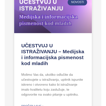
NOVOSTI
UČESTVUJ U
ISTRAŽIVANJU – Medijska
i informacijska pismenost
kod mladih
Molimo Vas da, ukoliko odlučite da
učestvujete u istraživanju, upitnik ispunite
iskreno i otvoreno kako bi istraživanje
imalo kvalitetu koju zaslužuje, te
odgovorite na svako pitanje u upitniku.