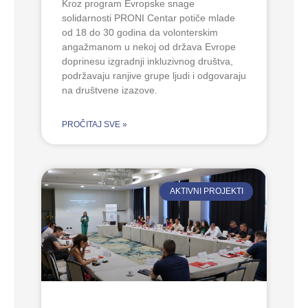
Kroz program Evropske snage
solidarnosti PRONI Centar potiče mlade
od 18 do 30 godina da volonterskim
angažmanom u nekoj od država Evrope
doprinesu izgradnji inkluzivnog društva,
podržavaju ranjive grupe ljudi i odgovaraju
na društvene izazove.
PROČITAJ SVE »
AKTIVNI PROJEKTI