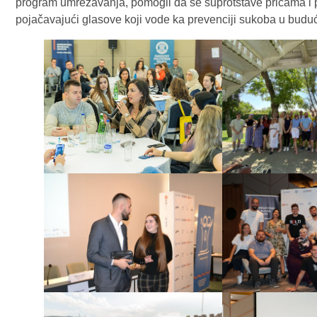
program umrežavanja, pomogli da se suprotstave pričama i 
pojačavajući glasove koji vode ka prevenciji sukoba u budućn