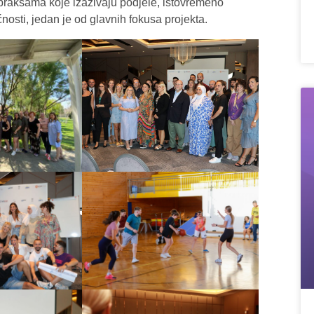
praksama koje izazivaju podjele, istovremeno
osti, jedan je od glavnih fokusa projekta.