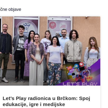
ične objave
Let’s Play radionica u Brčkom: Spoj
edukacije, igre i medijske