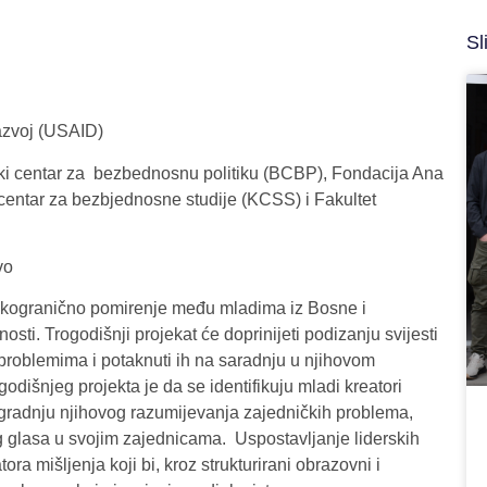
Sl
azvoj (USAID)
ski centar za bezbednosnu politiku (BCBP), Fondacija Ana
centar za bezbjednosne studije (KCSS) i Fakultet
vo
rekogranično pomirenje među mladima iz Bosne i
osti. Trogodišnji projekat će doprinijeti podizanju svijesti
m problemima i potaknuti ih na saradnju u njihovom
odišnjeg projekta je da se identifikuju mladi kreatori
j izgradnju njihovog razumijevanja zajedničkih problema,
g glasa u svojim zajednicama. Uspostavljanje liderskih
ra mišljenja koji bi, kroz strukturirani obrazovni i