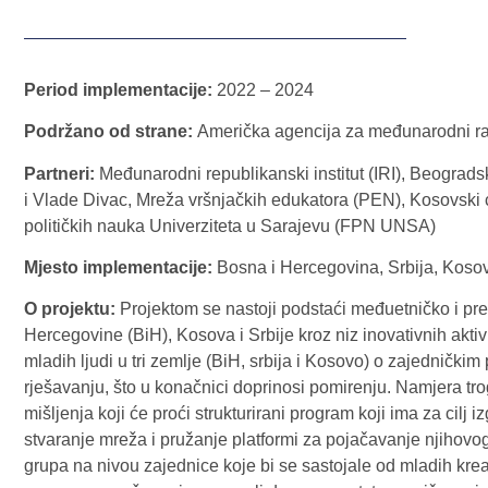
Period implementacije:
2022 – 2024
Podržano od strane:
Američka agencija za međunarodni r
Partneri:
Međunarodni republikanski institut (IRI), Beograd
i Vlade Divac, Mreža vršnjačkih edukatora (PEN), Kosovski 
političkih nauka Univerziteta u Sarajevu (FPN UNSA)
Mjesto implementacije:
Bosna i Hercegovina, Srbija, Koso
O projektu:
Projektom se nastoji podstaći međuetničko i p
Hercegovine (BiH), Kosova i Srbije kroz niz inovativnih aktivn
mladih ljudi u tri zemlje (BiH, srbija i Kosovo) o zajednički
rješavanju, što u konačnici doprinosi pomirenju. Namjera trog
mišljenja koji će proći strukturirani program koji ima za cil
stvaranje mreža i pružanje platformi za pojačavanje njihovo
grupa na nivou zajednice koje bi se sastojale od mladih kreato