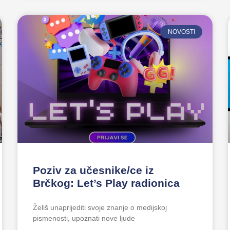
NOVOSTI
Poziv za učesnike/ce iz
Brčkog: Let’s Play radionica
Želiš unaprijediti svoje znanje o medijskoj
pismenosti, upoznati nove ljude