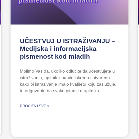
UČESTVUJ U ISTRAŽIVANJU –
Medijska i informacijska
pismenost kod mladih
Molimo Vas da, ukoliko odlučite da učestvujete u
istraživanju, upitnik ispunite iskreno i otvoreno
kako bi istraživanje imalo kvalitetu koju zaslužuje,
te odgovorite na svako pitanje u upitniku.
PROČITAJ SVE »