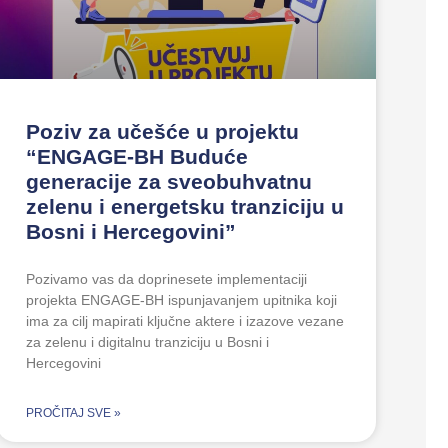
Poziv za učešće u projektu
“ENGAGE-BH Buduće
generacije za sveobuhvatnu
zelenu i energetsku tranziciju u
Bosni i Hercegovini”
Pozivamo vas da doprinesete implementaciji
projekta ENGAGE-BH ispunjavanjem upitnika koji
ima za cilj mapirati ključne aktere i izazove vezane
za zelenu i digitalnu tranziciju u Bosni i
Hercegovini
PROČITAJ SVE »