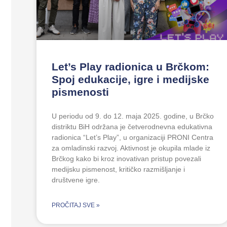
Let’s Play radionica u Brčkom:
Spoj edukacije, igre i medijske
pismenosti
U periodu od 9. do 12. maja 2025. godine, u Brčko
distriktu BiH održana je četverodnevna edukativna
radionica “Let’s Play”, u organizaciji PRONI Centra
za omladinski razvoj. Aktivnost je okupila mlade iz
Brčkog kako bi kroz inovativan pristup povezali
medijsku pismenost, kritičko razmišljanje i
društvene igre.
PROČITAJ SVE »