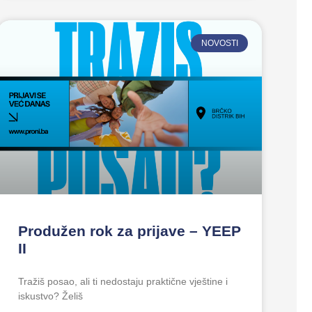
NOVOSTI
Produžen rok za prijave – YEEP
II
Tražiš posao, ali ti nedostaju praktične vještine i
iskustvo? Želiš