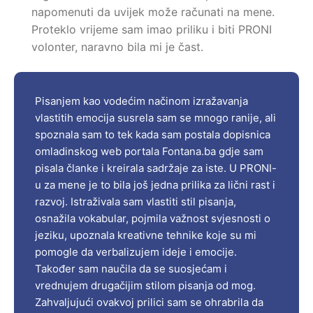
napomenuti da uvijek može računati na mene.
Proteklo vrijeme sam imao priliku i biti PRONI
volonter, naravno bila mi je čast.
Madžid Herceglija
Pisanjem kao vodećim načinom izražavanja
vlastitih emocija susrela sam se mnogo ranije, ali
spoznala sam to tek kada sam postala dopisnica
omladinskog web portala Fontana.ba gdje sam
pisala članke i kreirala sadržaje za iste. U PRONI-
u za mene je to bila još jedna prilika za lični rast i
razvoj. Istraživala sam vlastiti stil pisanja,
osnažila vokabular, pojmila važnost svjesnosti o
jeziku, upoznala kreativne tehnike koje su mi
pomogle da verbalizujem ideje i emocije.
Također sam naučila da se suosjećam i
vrednujem drugačijim stilom pisanja od mog.
Zahvaljujući ovakvoj prilici sam se ohrabrila da