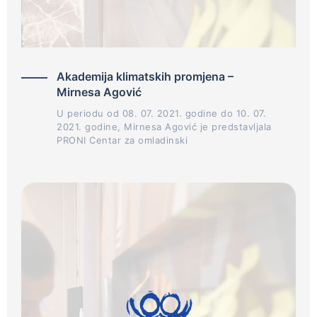
Akademija klimatskih promjena –
Mirnesa Agović
U periodu od 08. 07. 2021. godine do 10. 07.
2021. godine, Mirnesa Agović je predstavljala
PRONI Centar za omladinski