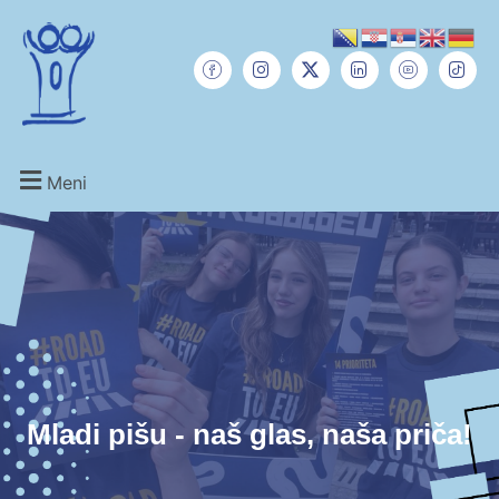
Meni
Mladi pišu - naš glas, naša priča!