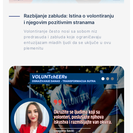
Razbijanje zabluda: Istina o volontiranju
i njegovim pozitivnim stranama
Volontiranje često nosi sa sobom niz
predrasuda i zabluda koje ograničavaju
entuzijazam mladih ljudi da se uključe u ovu
plemenitu