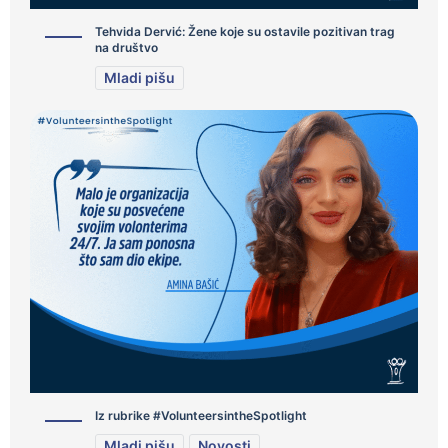
Tehvida Dervić: Žene koje su ostavile pozitivan trag
na društvo
Mladi pišu
Iz rubrike #VolunteersintheSpotlight
Mladi pišu
Novosti