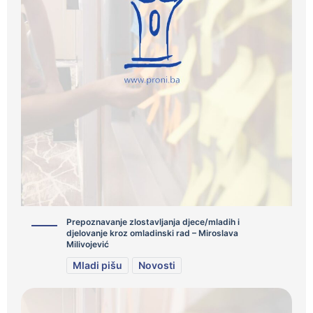
Prepoznavanje zlostavljanja djece/mladih i
djelovanje kroz omladinski rad – Miroslava
Milivojević
Mladi pišu
Novosti