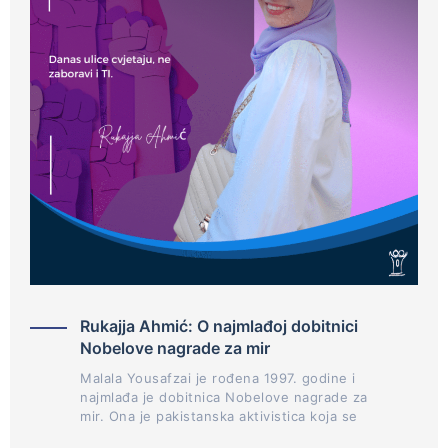
Rukajja Ahmić: O najmlađoj dobitnici
Nobelove nagrade za mir
Malala Yousafzai je rođena 1997. godine i
najmlađa je dobitnica Nobelove nagrade za
mir. Ona je pakistanska aktivistica koja se