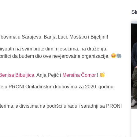
Sl
vima u Sarajevu, Banja Luci, Mostaru i Bijeljini!
niyouth na svim proteklim mjesecima, na druženju,
i prilici da budem dio ove nevjerovatne organizacije.
Benisa Bibuljica
, Anja Pejić i
Mersiha Čomor
!
tere u PRONI Omladinskim klubovima za 2020. godinu.
terima, aktivistima na podršci u radu i saradnji sa PRONI