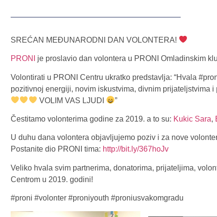
SREĆAN MEĐUNARODNI DAN VOLONTERA!
PRONI
je proslavio dan volontera u PRONI Omladinskim klubo
Volontirati u PRONI Centru ukratko predstavlja: “Hvala #pro
pozitivnoj energiji, novim iskustvima, divnim prijateljstvima 
VOLIM VAS LJUDI
”
Čestitamo volonterima godine za 2019. a to su:
Kukic Sara
,
U duhu dana volontera objavljujemo poziv i za nove volon
Postanite dio PRONI tima:
http://bit.ly/367hoJv
Veliko hvala svim partnerima, donatorima, prijateljima, volon
Centrom u 2019. godini!
#proni #volonter #proniyouth #proniusvakomgradu