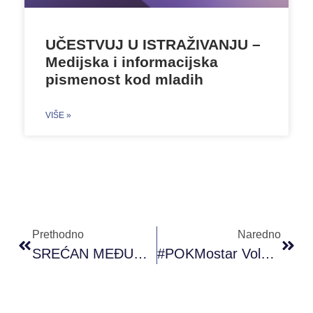
UČESTVUJ U ISTRAŽIVANJU –
Medijska i informacijska
pismenost kod mladih
VIŠE »
Prethodno
Naredno
SREĆAN MEĐUNARODNI DAN VOLONTERA! 05.12.2019
#POKMostar Volonterka Godine 2019.