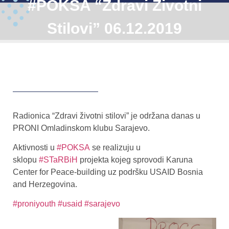
#POKSA “Zdravi Životni
Stilovi” 06.12.2019
Radionica “Zdravi životni stilovi” je održana danas u
PRONI Omladinskom klubu Sarajevo.
Aktivnosti u
#POKSA
se realizuju u
sklopu
#STaRBiH
projekta kojeg sprovodi Karuna
Center for Peace-building uz podršku USAID Bosnia
and Herzegovina.
#proniyouth
#usaid
#sarajevo