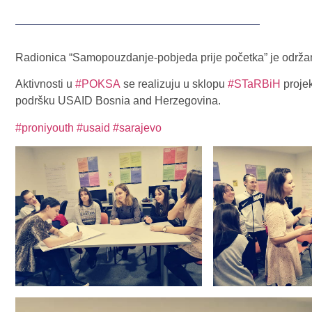
Radionica “Samopouzdanje-pobjeda prije početka” je održ
Aktivnosti u
#POKSA
se realizuju u sklopu
#STaRBiH
projek
podršku USAID Bosnia and Herzegovina.
#proniyouth
#usaid
#sarajevo