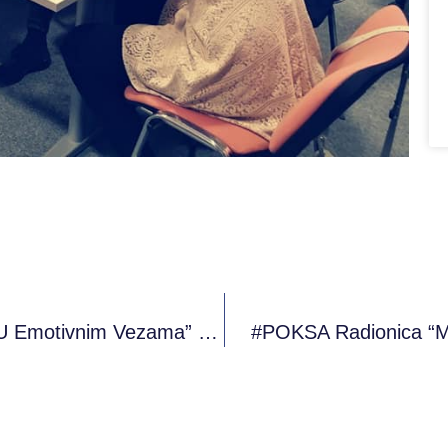
#POKSA Radionica “Partnerski Odnosi U Emotivnim Vezama” 28.11.2019
#POKSA Radionica “M