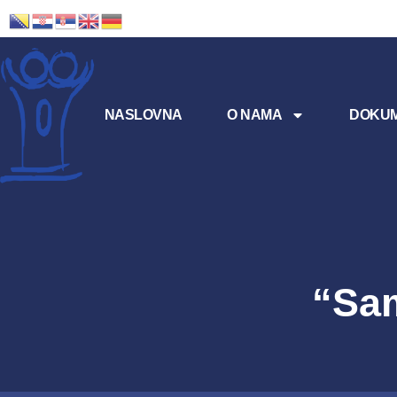
NASLOVNA
O NAMA
DOKUM
“Sam