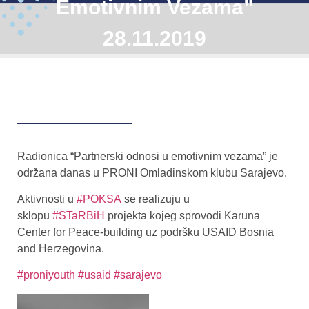
Emotivnim Vezama”
28.11.2019
Radionica “Partnerski odnosi u emotivnim vezama” je
održana danas u PRONI Omladinskom klubu Sarajevo.
Aktivnosti u
#POKSA
se realizuju u
sklopu
#STaRBiH
projekta kojeg sprovodi Karuna
Center for Peace-building uz podršku USAID Bosnia
and Herzegovina.
#proniyouth
#usaid
#sarajevo