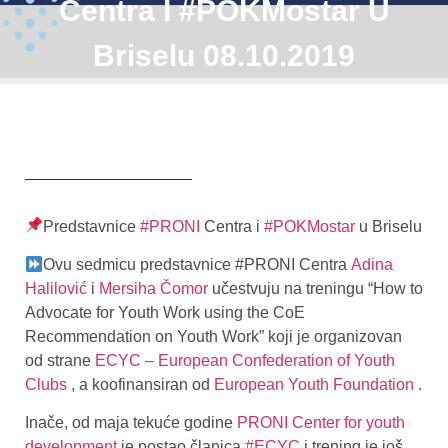
Centra I #POKMostar U
Briselu 08.10.2019
Predstavnice
#PRONI
Centra i
#POKMostar
u Briselu
Ovu sedmicu predstavnice #PRONI Centra
Adina
Halilović
i
Mersiha Čomor
učestvuju na treningu “How to
Advocate for Youth Work using the CoE
Recommendation on Youth Work” koji je organizovan
od strane
ECYC – European Confederation of Youth
Clubs
, a koofinansiran od
European Youth Foundation
.
Inače, od maja tekuće godine
PRONI Center for youth
development
je postao članica
#ECYC
i trening je još