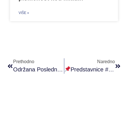
VIŠE »
Prethodno
Naredno
Održana Poslednja Radionica Omladisnkog Rada U Zvorniku (5. I 6. Oktobar 2019)
Predstavnice #PRONI Centra I #POKMostar U Briselu 08.10.2019