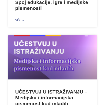
Spoj edukacije, igre i medijske
pismenosti
VIŠE »
UČESTVUJ U ISTRAŽIVANJU –
Medijska i informacijska
pismenost kod mladih