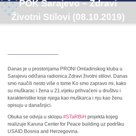
POK Sarajevo – Zdravi
Životni Stilovi (08.10.2019)
Danas je u prostorijama PRONI Omladinskog kluba u
Sarajevu održana radionica Zdravi životni stilovi. Danas
smo naučili nesto više o tome Ko smo zapravo mi, kako
su muškarac i žena u 21.vijeku prihvaćeni u društvu i
karakteristike koje njega kao muškarca i nju kao ženu
opisuju u današnjici.
Obuka se odvija u sklopu
#STaRBiH
projekta kojeg
realizuje Karuna Center for Peace building uz podršku
USAID Bosnia and Herzegovina.