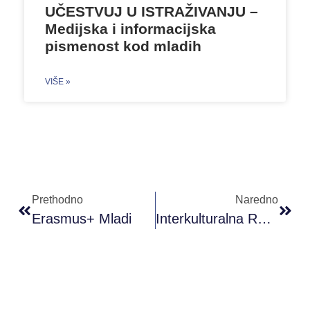
UČESTVUJ U ISTRAŽIVANJU –
Medijska i informacijska
pismenost kod mladih
VIŠE »
Prethodno
Naredno
Erasmus+ Mladi
Interkulturalna Razmjena U Dječijem Selu Pestalozzi (Švajcarska)