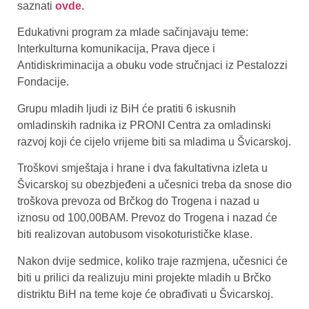
saznati
ovde.
Edukativni program za mlade sačinjavaju teme:
Interkulturna komunikacija, Prava djece i
Antidiskriminacija a obuku vode stručnjaci iz Pestalozzi
Fondacije.
Grupu mladih ljudi iz BiH će pratiti 6 iskusnih
omladinskih radnika iz PRONI Centra za omladinski
razvoj koji će cijelo vrijeme biti sa mladima u Švicarskoj.
Troškovi smještaja i hrane i dva fakultativna izleta u
Švicarskoj su obezbjeđeni a učesnici treba da snose dio
troškova prevoza od Brčkog do Trogena i nazad u
iznosu od 100,00BAM. Prevoz do Trogena i nazad će
biti realizovan autobusom visokoturističke klase.
Nakon dvije sedmice, koliko traje razmjena, učesnici će
biti u prilici da realizuju mini projekte mladih u Brčko
distriktu BiH na teme koje će obrađivati u Švicarskoj.