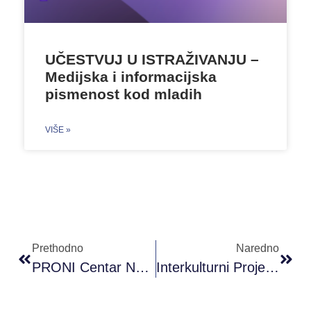
UČESTVUJ U ISTRAŽIVANJU –
Medijska i informacijska
pismenost kod mladih
VIŠE »
Prethodno
Naredno
PRONI Centar Na Međunarodnom Sajmu Privrede 2016
Interkulturni Projekat Razmjene Mladih Bosna I Herzegovina – Švicarska 03.08.2017. Do 17.08.2017.