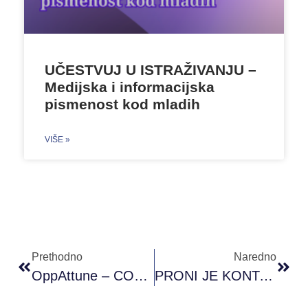
UČESTVUJ U ISTRAŽIVANJU –
Medijska i informacijska
pismenost kod mladih
VIŠE »
Prethodno
Naredno
OppAttune – COUNTERING OPPOSITIONAL POLITICAL EXTREMISM THROUGH ATTUNED DIALOGUE: TRACK, ATTUNE, LIMIT
PRONI JE KONTAKT TAČKA U BIH ZA NAJVEĆE EVROPSKE PROGRAME MOBILNOSTI