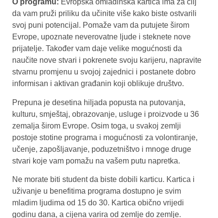
O programu:
Evropska omladinska kartica ima za cilj
da vam pruži priliku da učinite više kako biste ostvarili
svoj puni potencijal. Pomaže vam da putujete širom
Evrope, upoznate neverovatne ljude i steknete nove
prijatelje. Također vam daje velike mogućnosti da
naučite nove stvari i pokrenete svoju karijeru, napravite
stvarnu promjenu u svojoj zajednici i postanete dobro
informisan i aktivan građanin koji oblikuje društvo.
Prepuna je desetina hiljada popusta na putovanja,
kulturu, smještaj, obrazovanje, usluge i proizvode u 36
zemalja širom Evrope. Osim toga, u svakoj zemlji
postoje stotine programa i mogućnosti za volontiranje,
učenje, zapošljavanje, poduzetništvo i mnoge druge
stvari koje vam pomažu na vašem putu napretka.
Ne morate biti student da biste dobili karticu. Kartica i
uživanje u benefitima programa dostupno je svim
mladim ljudima od 15 do 30. Kartica obično vrijedi
godinu dana, a cijena varira od zemlje do zemlje.