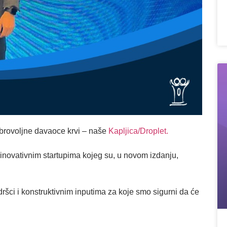
obrovoljne davaoce krvi – naše
Kapljica/Droplet.
inovativnim startupima kojeg su, u novom izdanju,
ršci i konstruktivnim inputima za koje smo sigurni da će