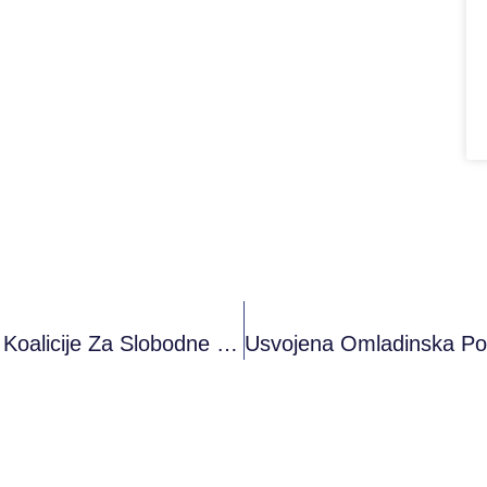
PRONI Pridružena Organizacija Članica Koalicije Za Slobodne I Poštene Izbore “Pod Lupom”