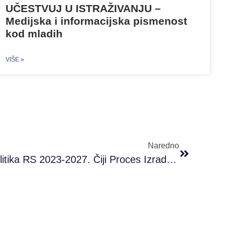
UČESTVUJ U ISTRAŽIVANJU –
Medijska i informacijska pismenost
kod mladih
VIŠE »
Naredno
Usvojena Omladinska Politika RS 2023-2027. Čiji Proces Izrade Je Podržao PRONI