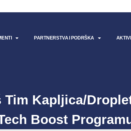
ENTI
PARTNERSTVA I PODRŠKA
AKTIV
 Tim Kapljica/Drople
Tech Boost Program