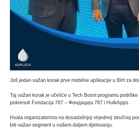
Još jedan važan korak prve mobilne aplikacije u BiH za d
Taj važan korak je učešće u Tech Boost programu podrške 
pokrenuli
Fondacija 787 – Фондација 787
i
HulkApps
.
Hvala organizatorima na dosadašnjoj vrijednoj stručnoj pod
biti važan segment u našem daljem djelovanju.