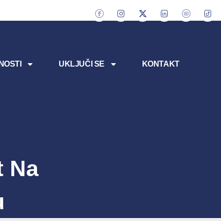
NOSTI
UKLJUČI SE
KONTAKT
t Na
u