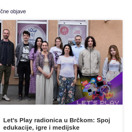
ične objave
Let’s Play radionica u Brčkom: Spoj
edukacije, igre i medijske