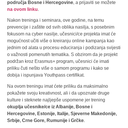
područja Bosne i Hercegovine
, a prijaviti se možete
na ovom linku
.
Nakon treninga i seminara, ove godine, na temu
prevencije i zaštite od svih oblika nasilja, s posebnim
fokusom na cyber nasilje, učesnici/ce projekta imat će
mogućnost učiti više o kreiranju online kampanja kao
jednim od alata u procesu educiranja i podizanja svijesti
o važnosti pomenutih tematika. S obzirom da je projekt
podržan kroz Erasmus+ program, učesnici će imati
priliku čuti nešto više o samom programu i kako se
dobija i ispunjava Youthpass certifikat.
Na ovom treningu imat ćete priliku da maksimalno
pokažete svoju kreativnost, ali i da upoznate druge
kulture i steknete najljepše uspomene jer trening
okuplja učesnike/ce iz Albanije, Bosne i
Hercegovine, Estonije, Italije, Sjeverne Makedonije,
Srbije, Crne Gore, Rumunije i Grčke
.