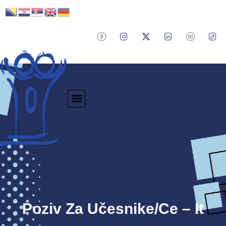
Poziv Za Učesnike/ce – It