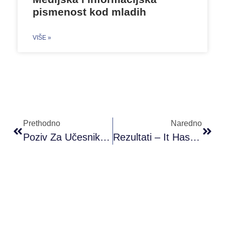
pismenost kod mladih
VIŠE »
Prethodno
Naredno
Poziv Za Učesnike/ce – Kurs Francuskog Jezika
Rezultati – It Has To Be Love, Sutomore, Crna Gora