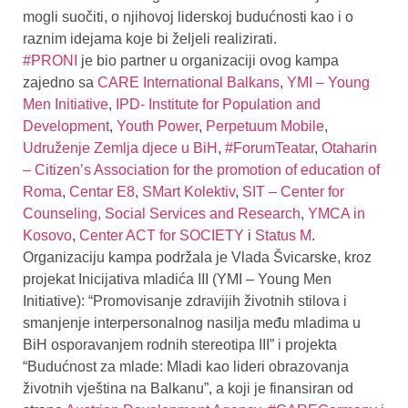
mogli suočiti, o njihovoj liderskoj budućnosti kao i o
raznim idejama koje bi željeli realizirati.
#PRONI
je bio partner u organizaciji ovog kampa
zajedno sa
CARE International Balkans
,
YMI – Young
Men Initiative
,
IPD- Institute for Population and
Development
,
Youth Power
,
Perpetuum Mobile
,
Udruženje Zemlja djece u BiH
,
#ForumTeatar
,
Otaharin
– Citizen’s Association for the promotion of education of
Roma
,
Centar E8
,
SMart Kolektiv
,
SIT – Center for
Counseling, Social Services and Research
,
YMCA in
Kosovo
,
Center ACT for SOCIETY
i
Status M
.
Organizaciju kampa podržala je Vlada Švicarske, kroz
projekat Inicijativa mladića III (YMI – Young Men
Initiative): “Promovisanje zdravijih životnih stilova i
smanjenje interpersonalnog nasilja među mladima u
BiH osporavanjem rodnih stereotipa III” i projekta
“Budućnost za mlade: Mladi kao lideri obrazovanja
životnih vještina na Balkanu”, a koji je finansiran od