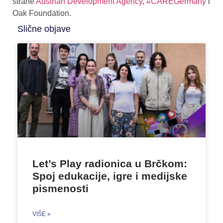
strane
Austrian Development Agency
,
#CAREGermany
i
Oak Foundation.
Slične objave
Let’s Play radionica u Brčkom:
Spoj edukacije, igre i medijske
pismenosti
VIŠE »