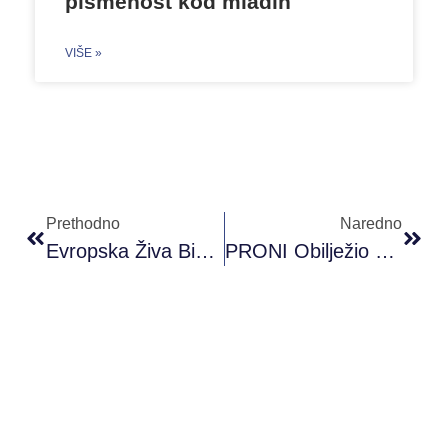
pismenost kod mladih
VIŠE »
Prethodno
Naredno
Evropska Živa Biblioteka Posjetila Skoplje, Sjeverna Makedonija
PRONI Obilježio Svjetski Dan Dobrovoljnih Davalaca Krvi