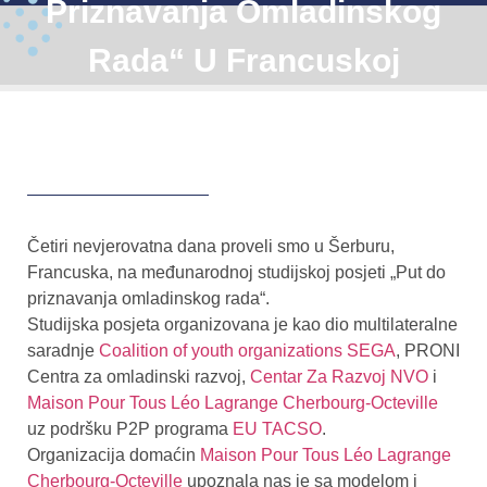
Priznavanja Omladinskog
Rada“ U Francuskoj
Četiri nevjerovatna dana proveli smo u Šerburu,
Francuska, na međunarodnoj studijskoj posjeti „Put do
priznavanja omladinskog rada“.
Studijska posjeta organizovana je kao dio multilateralne
saradnje
Coalition of youth organizations SEGA
, PRONI
Centra za omladinski razvoj,
Centar Za Razvoj NVO
i
Maison Pour Tous Léo Lagrange Cherbourg-Octeville
uz podršku P2P programa
EU TACSO
.
Organizacija domaćin
Maison Pour Tous Léo Lagrange
Cherbourg-Octeville
upoznala nas je sa modelom i