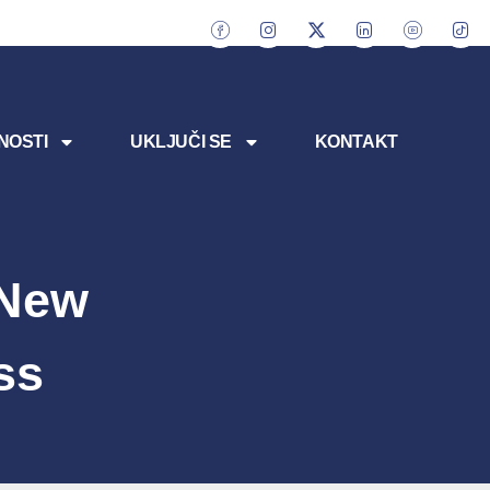
NOSTI
UKLJUČI SE
KONTAKT
 New
ss