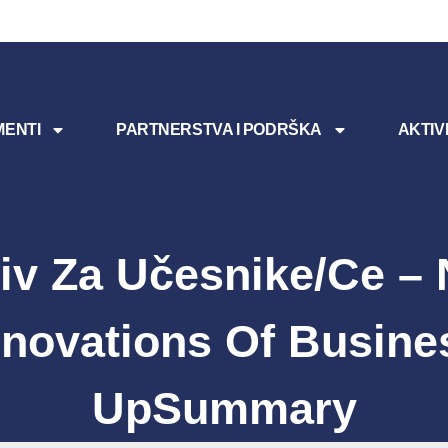
ENTI
PARTNERSTVA I PODRŠKA
AKTIV
iv Za Učesnike/ce –
nnovations Of Busine
UpSummary