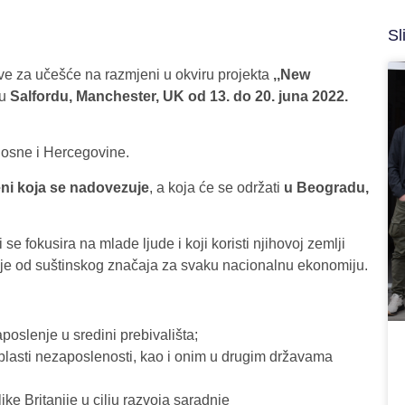
Sl
ve za učešće na razmjeni u okviru projekta
,,New
 u
Salfordu, Manchester, UK od 13. do 20. juna 2022.
osne i Hercegovine.
ni koja se nadovezuje
, a koja će se održati
u Beogradu,
e fokusira na mlade ljude i koji koristi njihovoj zemlji
ji je od suštinskog značaja za svaku nacionalnu ekonomiju.
poslenje u sredini prebivališta;
oblasti nezaposlenosti, kao i onim u drugim državama
ike Britanije u cilju razvoja saradnje