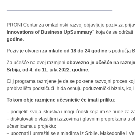
PRONI Centar za omladinski razvoj objavljuje poziv za prija
Innovations of Business UpSummary”
koja će se održati
godine.
Poziv je otvoren
za mlade od 18 do 24 godine
s područja B
Za učešće na ovoj razmjeni
obavezno je učešće na razmje
Srbija, od 4. do 11. jula 2022. godine.
Cilj programa razmjene je da se pokrene razvojni proces koji s
prebivališta podstičući ih da osnuju poduzetnički biznis, ko
Tokom obje razmjene učesnici/e će imati priliku:
– podijeliti svoja iskustva i mogućnosti koja im se nude za za
– diskutovati o vlastitim izazovima i glavnim preprekama u 
učesnicama u projektu;
– upoznati i umrežiti se s mladima iz Srbije, Makedonije i Vel