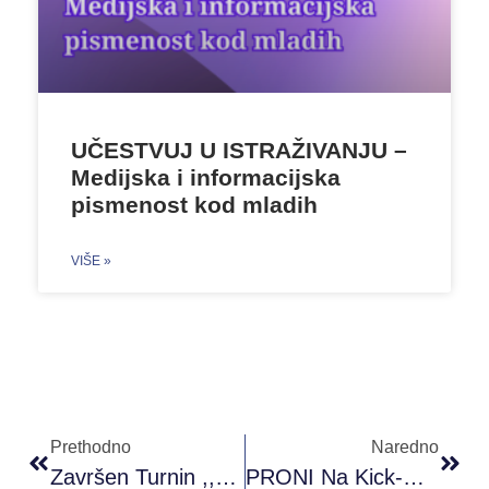
UČESTVUJ U ISTRAŽIVANJU –
Medijska i informacijska
pismenost kod mladih
VIŠE »
Prethodno
Naredno
Završen Turnin ,,Sportom Protiv Nasilja”
PRONI Na Kick-Off Eventu Projekta WBYL U Tirani