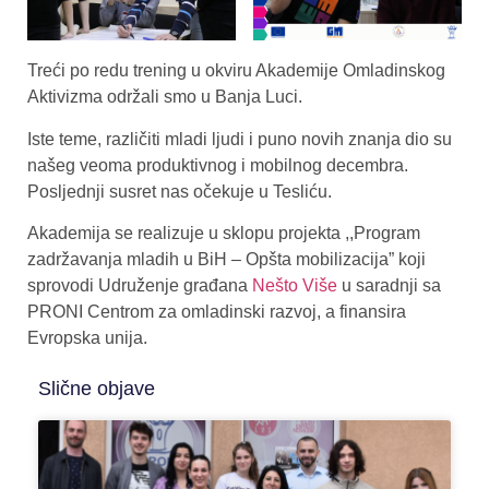
Treći po redu trening u okviru Akademije Omladinskog
Aktivizma održali smo u Banja Luci.
Iste teme, različiti mladi ljudi i puno novih znanja dio su
našeg veoma produktivnog i mobilnog decembra.
Posljednji susret nas očekuje u Tesliću.
Akademija se realizuje u sklopu projekta ,,Program
zadržavanja mladih u BiH – Opšta mobilizacija” koji
sprovodi Udruženje građana
Nešto Više
u saradnji sa
PRONI Centrom za omladinski razvoj, a finansira
Evropska unija.
Slične objave