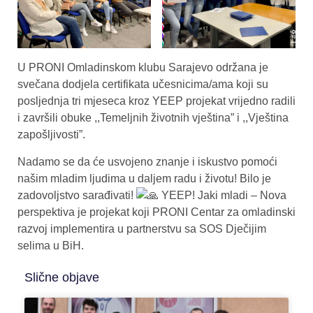
U PRONI Omladinskom klubu Sarajevo održana je
svečana dodjela certifikata učesnicima/ama koji su
posljednja tri mjeseca kroz YEEP projekat vrijedno radili
i završili obuke ,,Temeljnih životnih vještina” i ,,Vještina
zapošljivosti”.
Nadamo se da će usvojeno znanje i iskustvo pomoći
našim mladim ljudima u daljem radu i životu! Bilo je
zadovoljstvo sarađivati!
YEEP! Jaki mladi – Nova
perspektiva je projekat koji PRONI Centar za omladinski
razvoj implementira u partnerstvu sa SOS Dječijim
selima u BiH.
Slične objave