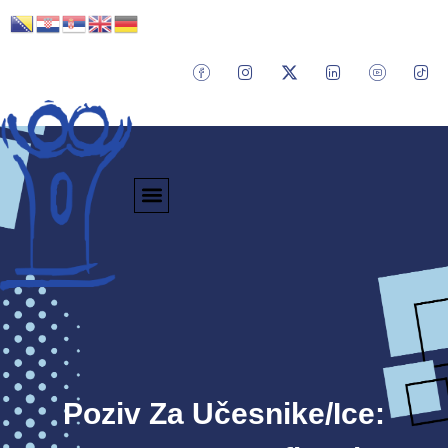
Poziv Za Učesnike/ice: