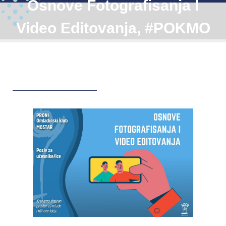
Osnove Fotografisanja I
Video Editovanja, #POKMO