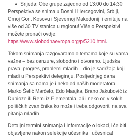
Srijeda: Obe grupe zajedno od 13:00 do 14:30
Perspektiva se snima u Bosni i Hercegovini, Srbiji,
Crnoj Gori, Kosovu i Sjevernoj Makedoniji i emituje na
više od 30 TV stanica u regionu! Više o Perspektivi
možete pronaći ovdje:
https://www.slobodnaevropa.org/p/5210.html
.
Tokom snimanja razgovaramo o temama koje su vama
važne – bez cenzure, slobodno i otvoreno. Ljudska
prava, progres, problemi mladih – dio je sadržaja koji
mladi u Perspektivi delegiraju. Posljednjeg dana
snimanja sa nama je i neko od naših moderatora –
Marko Šelić Marčelo, Edo Maajka, Brano Jakubović iz
Dubioze ili Remi iz Elementala, ali i neko od visokih
političkih zvaničnika ko može i treba odgovoriti na sva
pitanja mladih.
Detaljni termini snimanja i informacije o lokaciji će biti
objavljene nakon selekcije učesnika i učesnica!