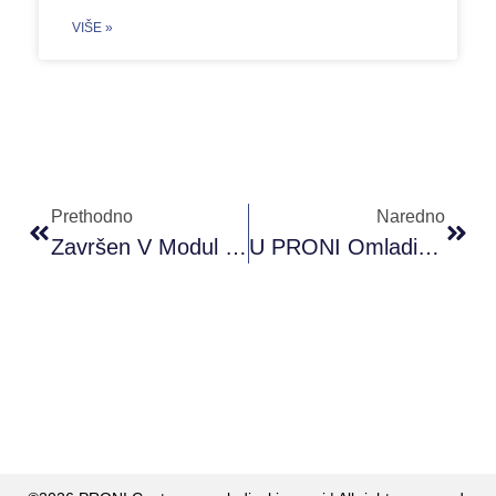
VIŠE »
Prethodno
Naredno
Završen V Modul PRONI Akademije Omladinskog Rada (PAOR) B+ Nivo
U PRONI Omladinskom Klubu Mostar Održana Radionica ”Storytelling I Samoprezentacija