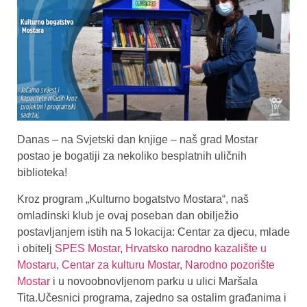
Danas – na Svjetski dan knjige – naš grad Mostar
postao je bogatiji za nekoliko besplatnih uličnih
biblioteka!
Kroz program „Kulturno bogatstvo Mostara“, naš
omladinski klub je ovaj poseban dan obilježio
postavljanjem istih na 5 lokacija: Centar za djecu, mlade
i obitelj
SPES Mostar
,
Hrvatsko narodno kazalište u
Mostaru
,
Centar za kulturu Mostar
,
Narodno pozorište
Mostar
i u novoobnovljenom parku u ulici Maršala
Tita.Učesnici programa, zajedno sa ostalim građanima i