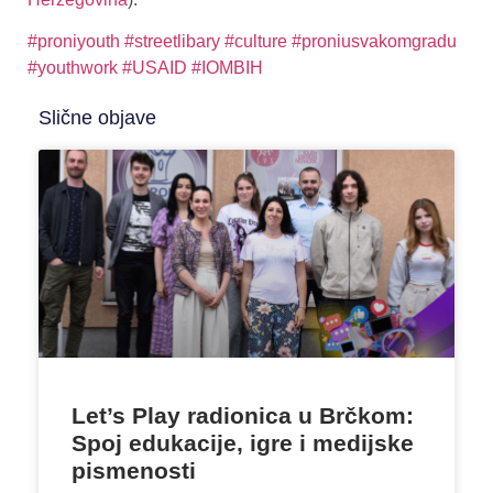
#proniyouth
#streetlibary
#culture
#proniusvakomgradu
#youthwork
#USAID
#IOMBIH
Slične objave
Let’s Play radionica u Brčkom:
Spoj edukacije, igre i medijske
pismenosti