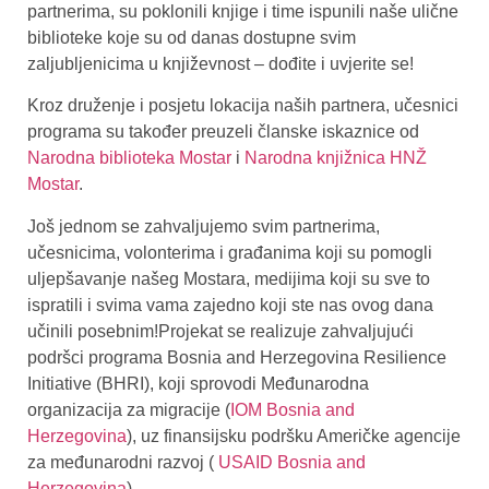
partnerima, su poklonili knjige i time ispunili naše ulične
biblioteke koje su od danas dostupne svim
zaljubljenicima u književnost – dođite i uvjerite se!
Kroz druženje i posjetu lokacija naših partnera, učesnici
programa su također preuzeli članske iskaznice od
Narodna biblioteka Mostar
i
Narodna knjižnica HNŽ
Mostar
.
Još jednom se zahvaljujemo svim partnerima,
učesnicima, volonterima i građanima koji su pomogli
uljepšavanje našeg Mostara, medijima koji su sve to
ispratili i svima vama zajedno koji ste nas ovog dana
učinili posebnim!Projekat se realizuje zahvaljujući
podršci programa Bosnia and Herzegovina Resilience
Initiative (BHRI), koji sprovodi Međunarodna
organizacija za migracije (
IOM Bosnia and
Herzegovina
), uz finansijsku podršku Američke agencije
za međunarodni razvoj (
USAID Bosnia and
Herzegovina
).