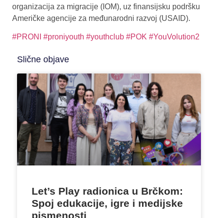
organizacija za migracije (IOM), uz finansijsku podršku
Američke agencije za međunarodni razvoj (USAID).
#PRONI
#proniyouth
#youthclub
#POK
#YouVolution2
Slične objave
Let’s Play radionica u Brčkom:
Spoj edukacije, igre i medijske
pismenosti