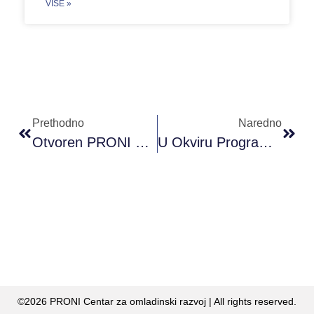
VIŠE »
Prethodno
Naredno
Otvoren PRONI Omladinski Klub U Prijedoru
U Okviru Programa “Kulturno Bogatstvo Mostara” Posjećene Su Spomen Kuće Historijski Značajnih Mostaraca
©2026 PRONI Centar za omladinski razvoj | All rights reserved.