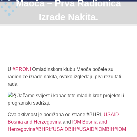
Maoča – Prva Radionica
Izrade Nakita.
U
#PRONI
Omladinskom klubu Maoča počele su
radionice izrade nakita, ovako izgledaju prvi rezultati
rada.
Jačamo svijest i kapacitete mladih kroz projektni i
programski sadržaj.
Ova aktivnost je podržana od strane #BHRI,
USAID
Bosnia and Herzegovina
and
IOM Bosnia and
Herzegovina
#BHRI
#USAIDBIH
#USAID
#IOMBIH
#IOM