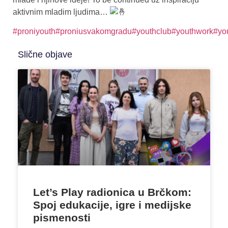
aktivnim mladim ljudima…
#proniyouth
#proniusvakomgradu
#youthclub
#youthwork
#yo
Slične objave
Let’s Play radionica u Brčkom:
Spoj edukacije, igre i medijske
pismenosti