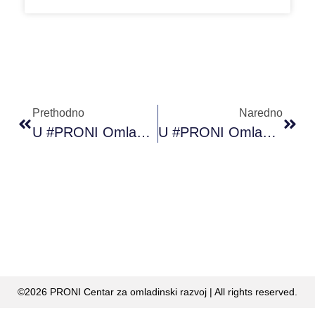
Prethodno
Naredno
U #PRONI Omladinskom Klubu Maoča Sinoć Je Realizovano Filmsko Veče
U #PRONI Omladinskom Klubu Sarajevo Održana Online Radionica ”Medijska Pismenost”
©2026 PRONI Centar za omladinski razvoj | All rights reserved.