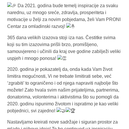
Da 2021. godina bude temelj inspiracije za svaku
narednu, uz mnogo sreće, zdravlja, prosperiteta i
motivacije u želji za novim pobjedama, želi Vam PRONI
Centar za omladinski razvoj!
365 dana velikih izazova stoji iza nas. Čestitke svima
koji su tim izazovima prišli brzo, promišljeno,
samouvjereno i učinili da kraj ove godine zabilježi veliki
uspjeh i mnogo ponosa!
2020. godina je pokazatelj da, onda kada Vam život
limitira mogućnosti, Vi ne trebate limitirati sebe, već
‘zgrabiti’ to ograničeno i od njega napraviti najbolje što
možete! Zato hvala svim našim prijateljima, partnerima,
donatorima, volonterima i aktivistima što su pomogli da
2020. godinu ispunimo životom i ispratimo je kao veliki
pobjednici, svi zajedno!
Nastavljamo kreirati nove sadržaje i siguran prostor za
mlade i njihove ideje! To be continued uz inspiraciju