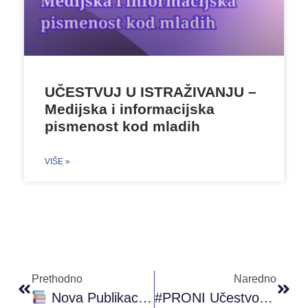
UČESTVUJ U ISTRAŽIVANJU –
Medijska i informacijska
pismenost kod mladih
VIŠE »
Prethodno
Naredno
Nova Publikacija: “Osnove Omladinskog Rada” Od EU-CoE Youth Partnership
#PRONI Učestvovao Na Online Sastanku Na Temu: “Razvoj Demokratskog Učešća U Gradu Mostaru”