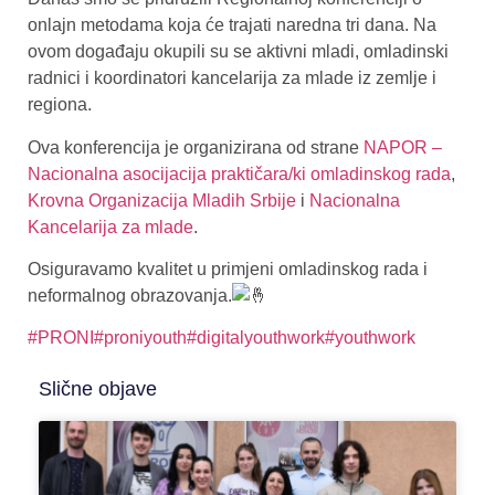
onlajn metodama koja će trajati naredna tri dana. Na
ovom događaju okupili su se aktivni mladi, omladinski
radnici i koordinatori kancelarija za mlade iz zemlje i
regiona.
Ova konferencija je organizirana od strane
NAPOR –
Nacionalna asocijacija praktičara/ki omladinskog rada
,
Krovna Organizacija Mladih Srbije
i
Nacionalna
Kancelarija za mlade
.
Osiguravamo kvalitet u primjeni omladinskog rada i
neformalnog obrazovanja.
#PRONI
#proniyouth
#digitalyouthwork
#youthwork
Slične objave