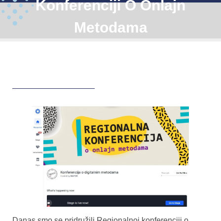
Konferenciji O Onlajn
Metodama
Danas smo se pridružili Regionalnoj konferenciji o