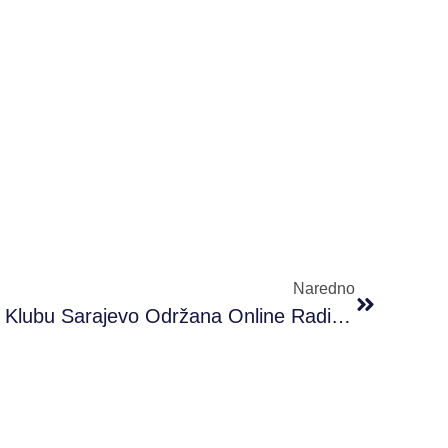
Naredno
U #PRONI Omladinskom Klubu Sarajevo Održana Online Radionica Digitalni Marketing