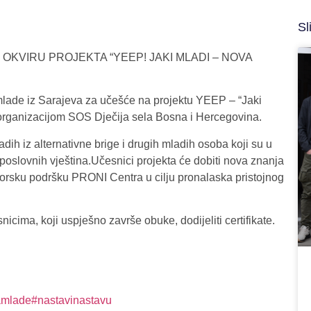
Sl
OKVIRU PROJEKTA “YEEP! JAKI MLADI – NOVA
mlade iz Sarajeva za učešće na projektu YEEP – “Jaki
 organizacijom SOS Dječija sela Bosna i Hercegovina.
adih iz alternativne brige i drugih mladih osoba koji su u
 poslovnih vještina.Učesnici projekta će dobiti nova znanja
mentorsku podršku PRONI Centra u cilju pronalaska pristojnog
cima, koji uspješno završe obuke, dodijeliti certifikate.
amlade
#nastavinastavu