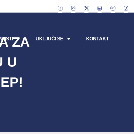
A ZA
NOSTI
UKLJUČI SE
KONTAKT
U U
EP!