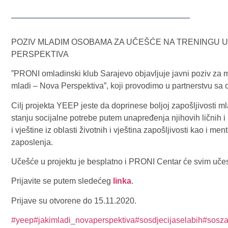
POZIV MLADIM OSOBAMA ZA UČEŠĆE NA TRENINGU U 
PERSPEKTIVA
”PRONI omladinski klub Sarajevo objavljuje javni poziv za 
mladi – Nova Perspektiva”, koji provodimo u partnerstvu sa
Cilj projekta YEEP jeste da doprinese boljoj zapošljivosti ml
stanju socijalne potrebe putem unapređenja njihovih ličnih i
i vještine iz oblasti životnih i vještina zapošljivosti kao i 
zaposlenja.
Učešće u projektu je besplatno i PRONI Centar će svim učesni
Prijavite se putem sledećeg
linka
.
Prijave su otvorene do 15.11.2020.
#yeep
#jakimladi_novaperspektiva
#sosdjecijaselabih
#sosz