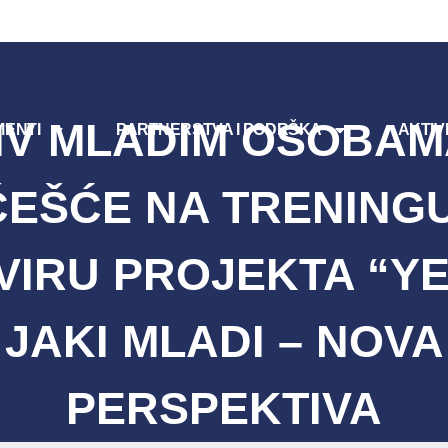
IV MLADIM OSOBAM
ENTI
PARTNERSTVA I PODRŠKA
AKTIV
EŠĆE NA TRENING
VIRU PROJEKTA “YE
JAKI MLADI – NOVA
PERSPEKTIVA