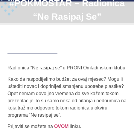
#POKMOSTAR – Radionica
“Ne Rasipaj Se”
Radionica “Ne rasipaj se” u PRONI Omladinskom klubu
Kako da raspodijelimo budžet za ovaj mjesec? Mogu li
uštediti novac i doprinijeti smanjenu upotrebe plastike?
Opet nemam dovoljno vremena da sve kažem tokom
prezentacije.To su samo neka od pitanja i nedoumica na
koja tražimo odgovore tokom radionica u okviru
programa “Ne rasipaj se”.
Prijaviti se možete na
OVOM
linku.