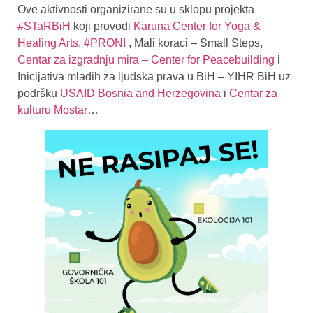
Ove aktivnosti organizirane su u sklopu projekta
#STaRBiH
koji provodi
Karuna Center for Yoga &
Healing Arts
,
#PRONI
, Mali koraci – Small Steps,
Centar za izgradnju mira – Center for Peacebuilding
i
Inicijativa mladih za ljudska prava u BiH – YIHR BiH uz
podršku
USAID Bosnia and Herzegovina
i
Centar za
kulturu Mostar
…