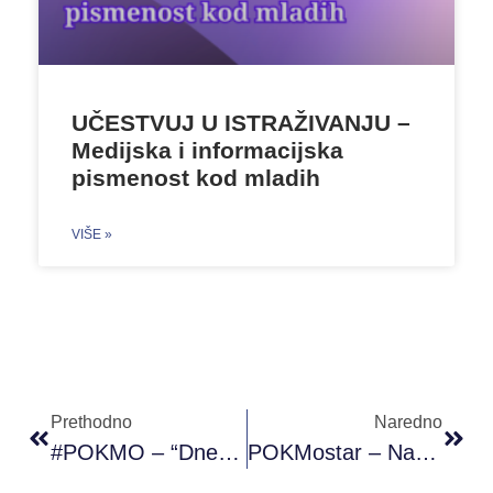
UČESTVUJ U ISTRAŽIVANJU –
Medijska i informacijska
pismenost kod mladih
VIŠE »
Prethodno
Naredno
#POKMO – “Dnevnik Uma” Poziv Za Učesnike
POKMostar – Nastavio Sa 2. Radionicom 4. Modula PAOR Radionica