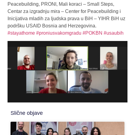
Peacebuilding, PRONI, Mali koraci – Small Steps,
Centar za izgradnju mira – Center for Peacebuilding i
Inicijativa mladih za ljudska prava u BiH – YIHR BiH uz
podršku USAID Bosnia and Herzegovina.
#stayathome
#proniusvakomgradu
#POKBN
#usaubih
Slične objave