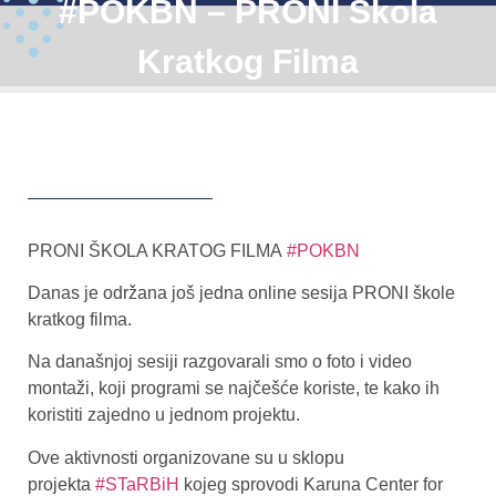
#POKBN – PRONI Škola
Kratkog Filma
PRONI ŠKOLA KRATOG FILMA
#POKBN
Danas je održana još jedna online sesija PRONI škole
kratkog filma.
Na današnjoj sesiji razgovarali smo o foto i video
montaži, koji programi se najčešće koriste, te kako ih
koristiti zajedno u jednom projektu.
Ove aktivnosti organizovane su u sklopu
projekta
#STaRBiH
kojeg sprovodi Karuna Center for