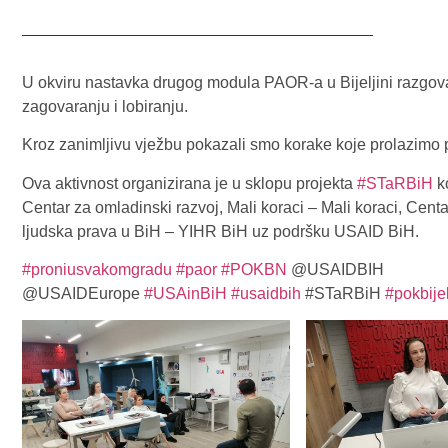
U okviru nastavka drugog modula PAOR-a u Bijeljini razg
zagovaranju i lobiranju.
Kroz zanimljivu vježbu pokazali smo korake koje prolazimo
Ova aktivnost organizirana je u sklopu projekta
#STaRBiH
ko
Centar za omladinski razvoj, Mali koraci – Mali koraci, Centa
ljudska prava u BiH – YIHR BiH uz podršku USAID BiH.
#proniusvakomgradu
#paor
#POKBN
@USAIDBIH
@USAIDEurope
#USAinBiH
#usaidbih
#STaRBiH
#pokbijel