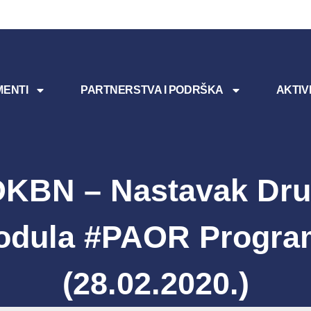
ENTI
PARTNERSTVA I PODRŠKA
AKTIV
KBN – Nastavak Dr
odula #PAOR Progra
(28.02.2020.)