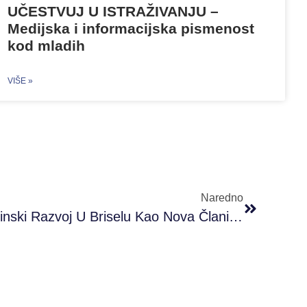
UČESTVUJ U ISTRAŽIVANJU –
Medijska i informacijska pismenost
kod mladih
VIŠE »
Naredno
PRONI Centar Za Omladinski Razvoj U Briselu Kao Nova Članica European Youth Card Association (03.03.2020.)