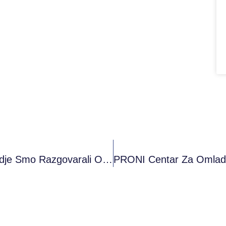
#POKSA – Sastanak Sa Volonterima, Gdje Smo Razgovarali O Budućim Aktivnostima Koje Će Oni Realizovati U Našem Klubu, Te Kako Napisati I Realizovati Svoje Radionice (26.02.2020.)