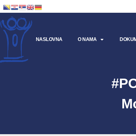
NASLOVNA
O NAMA
DOKUM
#PO
M