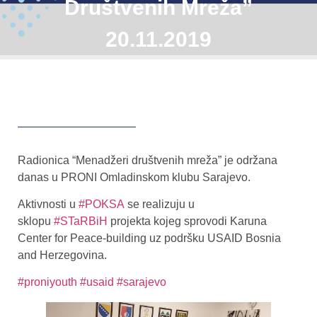
Društvenih Mreža”
20.11.2019
Radionica “Menadžeri društvenih mreža” je održana
danas u PRONI Omladinskom klubu Sarajevo.
Aktivnosti u
#POKSA
se realizuju u
sklopu
#STaRBiH
projekta kojeg sprovodi Karuna
Center for Peace-building uz podršku USAID Bosnia
and Herzegovina.
#proniyouth
#usaid
#sarajevo