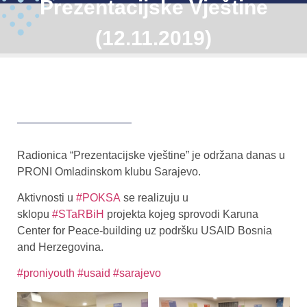
Prezentacijske Vještine
(12.11.2019)
Radionica “Prezentacijske vještine” je održana danas u
PRONI Omladinskom klubu Sarajevo.
Aktivnosti u
#POKSA
se realizuju u
sklopu
#STaRBiH
projekta kojeg sprovodi Karuna
Center for Peace-building uz podršku USAID Bosnia
and Herzegovina.
#proniyouth
#usaid
#sarajevo