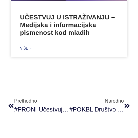
UČESTVUJ U ISTRAŽIVANJU –
Medijska i informacijska
pismenost kod mladih
VIŠE »
Prethodno
Naredno
#PRONI Učestvuje Na Događaju “Career Day”
#POKBL Društvo (bez) Predrasuda (12.11.2019)