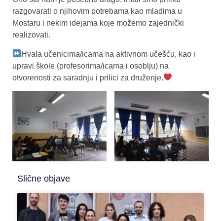
razgovarati o njihovim potrebama kao mladima u
Mostaru i nekim idejama koje možemo zajednički
realizovati.
Hvala učenicima/icama na aktivnom učešću, kao i
upravi škole (profesorima/icama i osoblju) na
otvorenosti za saradnju i prilici za druženje.
Slične objave