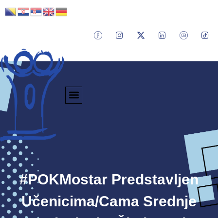
#POKMostar Predstavljen
Učenicima/cama Srednje