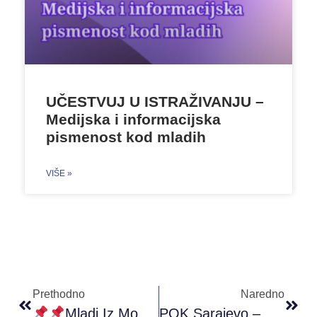
UČESTVUJ U ISTRAŽIVANJU –
Medijska i informacijska
pismenost kod mladih
VIŠE »
Prethodno
Naredno
Mladi Iz Mostara I Bijeljine U Parlamentarnoj Skupštini BiH 02.10.2019
POK Sarajevo – Prva Grupa “Dare To Dance” 03.10.2019