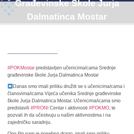
Građevinske Škole Jurja
Dalmatinca Mostar
#POKMostar
predstavljen učenicima/cama Srednje
građevinske škole Jurja Dalmatinca Mostar
Danas smo imali priliku družiti se s učenicima/cama i
članovima/icama Vijeća učenika Srednje građevinske
škole Jurja Dalmatinca Mostar. Učenicima/icama smo
predstavili
#PRONI
Centar i aktivnosti
#POKMO
, te
pozvali ih da učestvuju u našim aktivnostima i na
zajedničku saradnju.
Ono što nam je posebno drago, imali smo priliku