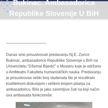
Bukinac. Ambasadorica
Republike Slovenije U BiH
Danas smo prisustvovali predavanju Nj.E. Zorice
Bukinac, ambasadorice Republike Slovenije u BiH na
Univerzitetu “Džemal Bijedić” u Mostaru koje je održano
u Amfiteatru Fakulteta humanističkih nauka. Predavanju
je prisustvovao veliki broj studenata što je rezultiralo
kvalitetnom diskusijom i velikim brojem pitanja za
ambasadoricu. Bilo je jako zanimljivo čuti na koji način
ova ambasada funkcioniše.