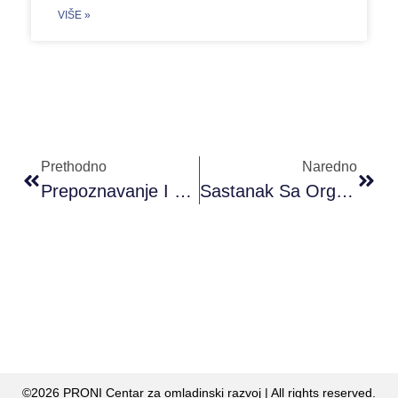
VIŠE »
Prethodno
Naredno
Prepoznavanje I Borba Protiv Dezinformacija FAKE NEWS U Javnom Medijskom Prostoru, Te Utjecaj Dezinformacija Na Javno Mnijenje
Sastanak Sa Organizacijama Civilnog Društva 03.04.2019. Godine. Misija OSCE-A U BiH, Sarajevo
©2026 PRONI Centar za omladinski razvoj | All rights reserved.