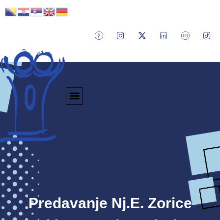
Predavanje Nj.E. Zorice