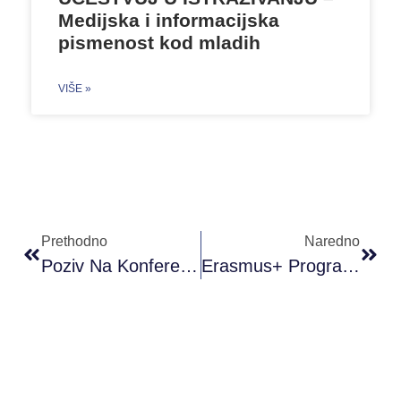
Medijska i informacijska
pismenost kod mladih
VIŠE »
Prethodno
Naredno
Poziv Na Konferenciju: „EVROPSKE SNAGE SOLIDARNOSTI“ – Sarajevo 20.12.2018.
Erasmus+ Program U BiH I Mogućnosti Saradnje Ili Nastavak Saradnje Zajedničkih Projekata Sa Republikom Turskom.