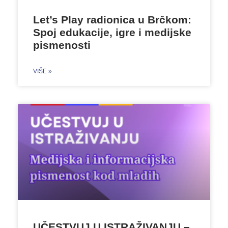
Let’s Play radionica u Brčkom:
Spoj edukacije, igre i medijske
pismenosti
VIŠE »
UČESTVUJ U ISTRAŽIVANJU –