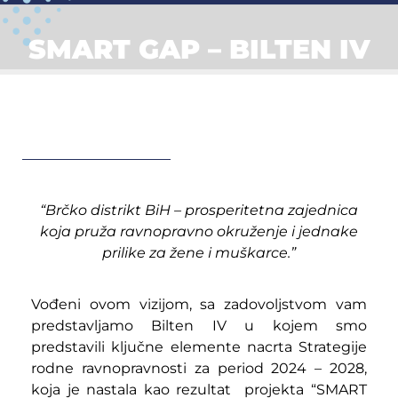
SMART GAP – BILTEN IV
“Brčko distrikt BiH – prosperitetna zajednica
koja pruža ravnopravno okruženje i jednake
prilike za žene i muškarce.”
Vođeni ovom vizijom, sa zadovoljstvom vam
predstavljamo Bilten IV u kojem smo
predstavili ključne elemente nacrta Strategije
rodne ravnopravnosti za period 2024 – 2028,
koja je nastala kao rezultat projekta “SMART