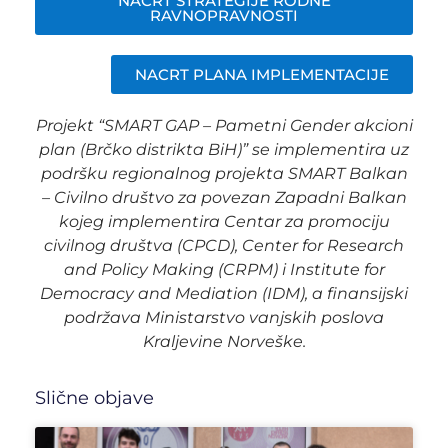
NACRT STRATEGIJE RODNE
RAVNOPRAVNOSTI
NACRT PLANA IMPLEMENTACIJE
Projekt “SMART GAP – Pametni Gender akcioni
plan (Brčko distrikta BiH)” se implementira uz
podršku regionalnog projekta SMART Balkan
– Civilno društvo za povezan Zapadni Balkan
kojeg implementira Centar za promociju
civilnog društva (CPCD), Center for Research
and Policy Making (CRPM) i Institute for
Democracy and Mediation (IDM), a finansijski
podržava Ministarstvo vanjskih poslova
Kraljevine Norveške.
Slične objave