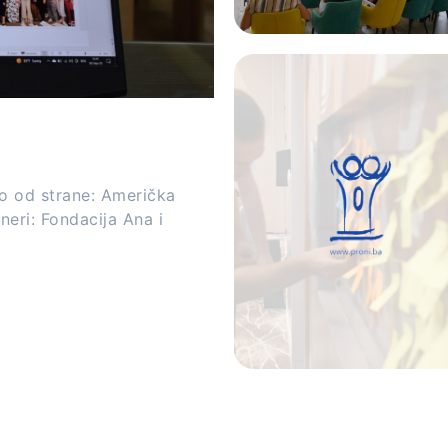
o od strane: Američka
eri: Fondacija Ana i