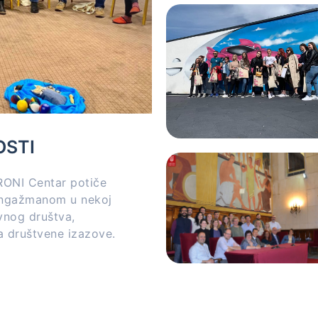
OSTI
RONI Centar potiče
angažmanom u nekoj
vnog društva,
a društvene izazove.