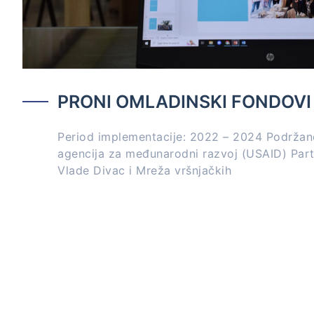
PRONI OMLADINSKI FONDOVI
Period implementacije: 2022 – 2024 Podržan
agencija za međunarodni razvoj (USAID) Partn
Vlade Divac i Mreža vršnjačkih