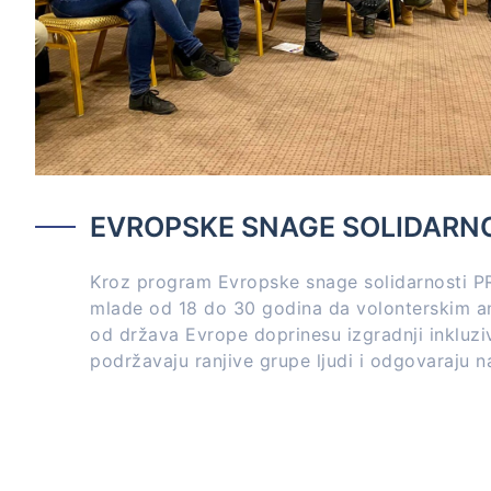
EVROPSKE SNAGE SOLIDARN
Kroz program Evropske snage solidarnosti P
mlade od 18 do 30 godina da volonterskim 
od država Evrope doprinesu izgradnji inkluzi
podržavaju ranjive grupe ljudi i odgovaraju n