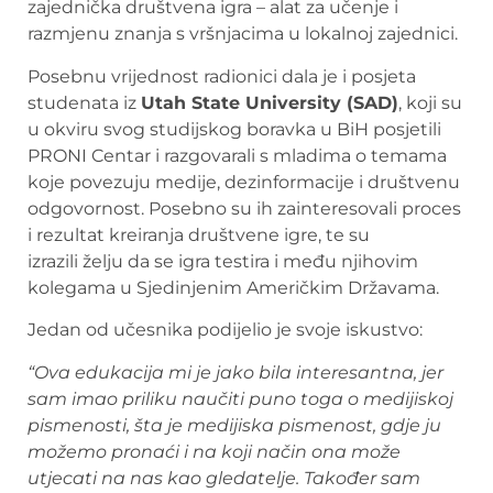
zajednička društvena igra – alat za učenje i
razmjenu znanja s vršnjacima u lokalnoj zajednici.
Posebnu vrijednost radionici dala je i posjeta
studenata iz
Utah State University (SAD)
, koji su
u okviru svog studijskog boravka u BiH posjetili
PRONI Centar i razgovarali s mladima o temama
koje povezuju medije, dezinformacije i društvenu
odgovornost. Posebno su ih zainteresovali proces
i rezultat kreiranja društvene igre, te su
izrazili želju da se igra testira i među njihovim
kolegama u Sjedinjenim Američkim Državama.
Jedan od učesnika podijelio je svoje iskustvo:
“Ova edukacija mi je jako bila interesantna, jer
sam imao priliku nau
č
iti puno toga o medijiskoj
pismenosti, šta je medijiska pismenost, gdje ju
mo
ž
emo prona
ć
i i na koji na
č
in ona mo
ž
e
utjecati na nas kao gledatelje. Tako
đ
er sam