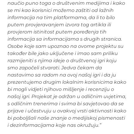
nau
č
io puno toga o društvenim medijima i kako
se mi kao korisnici mo
ž
emo zaštiti od la
ž
nih
informacija na tim platformama, da li to bilo
putem provjeravanjem izvora tog artikla ili
provjerom istinitost putem pore
đ
enja tih
informacija sa informacijama s drugih stranica.
Osobe koje sam upoznao na ovome projektu su
tako
đ
er bile jako uklju
č
ene i imao sam priliku
razmijeniti s njima ideje o društvenoj igri koju
smo zapo
č
eli stvarati. Jedva
č
ekam da
nastavimo sa radom na ovoj našoj igri i da ju
prezentujemo drugim lokalnim korisnicima kako
bi mogli vidjeti njihovo mišljenje i recenziju o
našoj igri. Projekat je odr
ž
an u odli
č
nim uvjetima,
s odli
č
nim trenerima i svima bi savjetovao da se
prijave i u
č
estvuju u ovakvoj vrsti aktivnosti kako
bi poboljšali naše znanje o medijiskoj pismenosti
i dezinformacijama koje nas okru
ž
uju.”