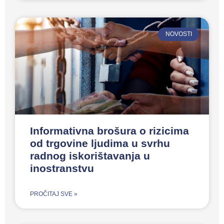
NOVOSTI
Informativna brošura o rizicima
od trgovine ljudima u svrhu
radnog iskorištavanja u
inostranstvu
PROČITAJ SVE »