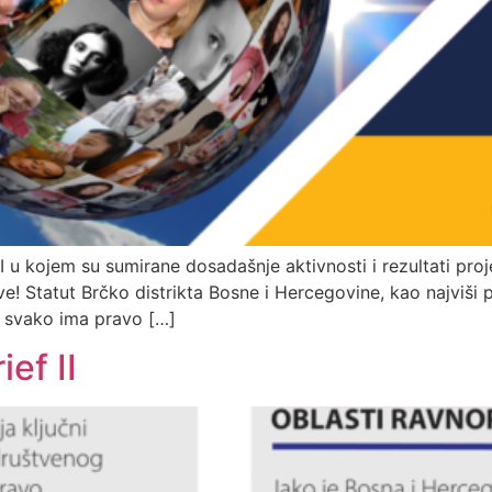
I u kojem su sumirane dosadašnje aktivnosti i rezultati p
! Statut Brčko distrikta Bosne i Hercegovine, kao najviši p
a svako ima pravo […]
ef II