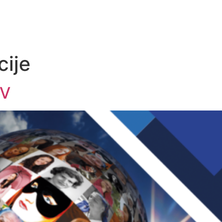
cije
IV