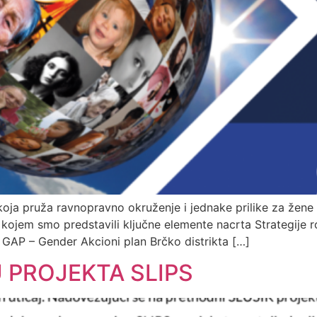
 koja pruža ravnopravno okruženje i jednake prilike za žene
kojem smo predstavili ključne elemente nacrta Strategije 
 GAP – Gender Akcioni plan Brčko distrikta […]
U PROJEKTA SLIPS