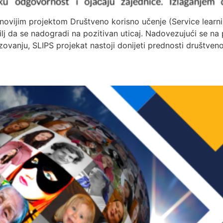
ovijim projektom Društveno korisno učenje (Service learnin
j da se nadogradi na pozitivan uticaj. Nadovezujući se na 
vanju, SLIPS projekat nastoji donijeti prednosti društven