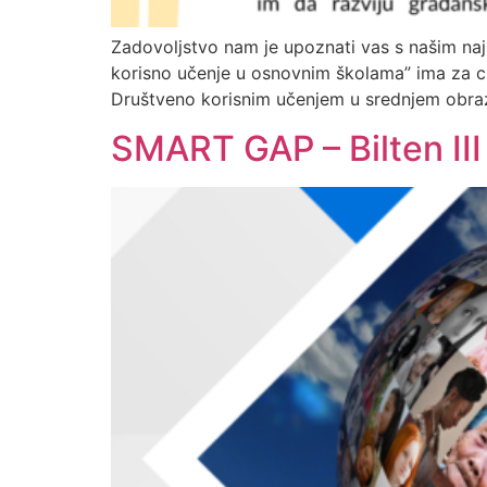
Zadovoljstvo nam je upoznati vas s našim najn
korisno učenje u osnovnim školama” ima za cil
Društveno korisnim učenjem u srednjem obrazo
SMART GAP – Bilten III