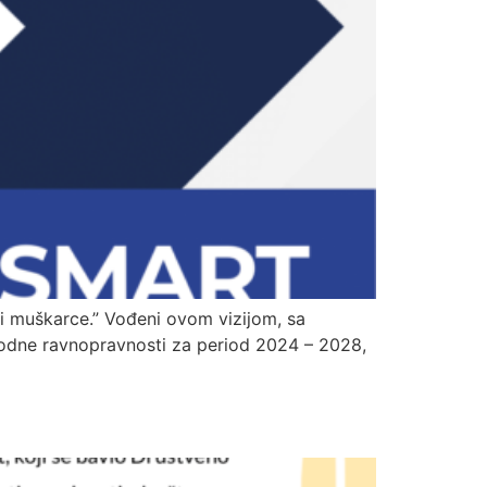
 i muškarce.” Vođeni ovom vizijom, sa
rodne ravnopravnosti za period 2024 – 2028,