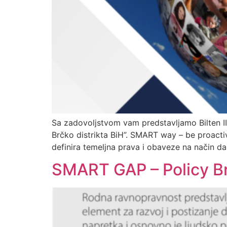
Sa zadovoljstvom vam predstavljamo Bilten II
Brčko distrikta BiH”. SMART way – be proactive
definira temeljna prava i obaveze na način d
SMART GAP – Policy Bri