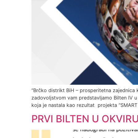
“Brčko distrikt BiH – prosperitetna zajednica
zadovoljstvom vam predstavljamo Bilten IV u 
koja je nastala kao rezultat projekta “SMART
PRVI BILTEN U OKVIR