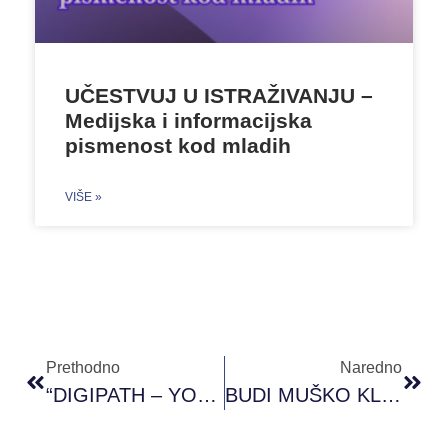
UČESTVUJ U ISTRAŽIVANJU –
Medijska i informacijska
pismenost kod mladih
VIŠE »
Prethodno
Naredno
“DIGIPATH – YOUTH UP 4 POSSIBILITIES”
BUDI MUŠKO KLUB BRČKO DISTRIKTA BOSNE I HERCEGOVINE