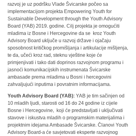
razvoj je uz podršku Vlade Švicarske počeo sa
implementacijom projekta Empowering Youth for
Sustainable Development through the Youth Advisory
Board (YAB) 2019. godine. Cilj projekta je omogućiti
mladima iz Bosne i Hercegovine da se kroz Youth
Advisory Board uključe u razvoj države i ojačaju
sposobnost kritičkog promišljanja i artikulacije mišljenja,
te da, učeći kroz rad, steknu vještine koje će
primjenjivati i tako dati doprinos razvojnom programu i
jasnoći komunikacijskih instrumenata Švicarske
ambasade prema mladima u Bosni i hercegovini
zahvaljujući inputima i povratnim informacijama.
Youth Advisory Board (YAB):
YAB je tim sačinjen od
10 mladih ljudi, starosti od 16 do 24 godine iz cijele
Bosne i Hercegovine, koji će predstavljati i uključivati
stavove i iskustva mladih o programskim materijalima i
projektnim idejama Ambasade Švicarske. Članovi Youth
Advisory Board-a će savjetovati eksperte razvojnog