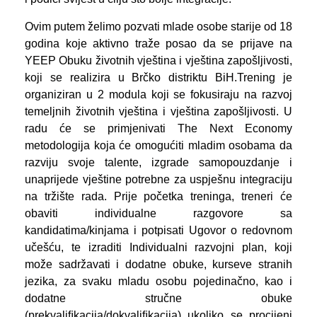
Ovim putem želimo pozvati mlade osobe starije od 18
godina koje aktivno traže posao da se prijave na
YEEP Obuku životnih vještina i vještina zapošljivosti,
koji se realizira u Brčko distriktu BiH.Trening je
organiziran u 2 modula koji se fokusiraju na razvoj
temeljnih životnih vještina i vještina zapošljivosti. U
radu će se primjenivati The Next Economy
metodologija koja će omogućiti mladim osobama da
razviju svoje talente, izgrade samopouzdanje i
unaprijede vještine potrebne za uspješnu integraciju
na tržište rada. Prije početka treninga, treneri će
obaviti individualne razgovore sa
kandidatima/kinjama i potpisati Ugovor o redovnom
učešću, te izraditi Individualni razvojni plan, koji
može sadržavati i dodatne obuke, kurseve stranih
jezika, za svaku mladu osobu pojedinačno, kao i
dodatne stručne obuke
(prekvaliﬁkacija/dokvaliﬁkacija) ukoliko se procijeni