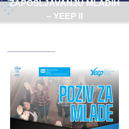
ZAPOŠLJAVANJU MLADIH
– YEEP II