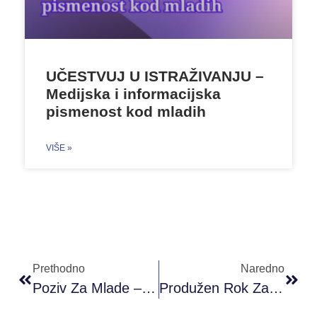
UČESTVUJ U ISTRAŽIVANJU –
Medijska i informacijska
pismenost kod mladih
VIŠE »
Prethodno
Naredno
Poziv Za Mlade – “I Šta Ćemo Sad?”
Produžen Rok Za Prijave – YEEP II