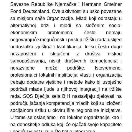
Savezne Republike Njemačke i Hermann Gmeiner
Fond Deutschland. Ove aktivnosti su usko povezane
sa misijom naše Organizacije. Mladi koji odrastaju u
alternativnoj brizi i mladi sa složenim socio­
ekonomskim problemima, često nemaju
odgovarajuće mogućnosti i pristup tržištu rada uslijed
nedostatka vještina i kvaliﬁkacija, te su često dugo
nezaposleni i isključeni iz društva, niskog
samopoštovanja, niskih društvenih kompetencija i
nerazvijene mreže podrške. Istovremeno,
profesionalci lokalnih institucija vlasti i organizacija
trebaju dodatne vještine i metode kako bi uspješno
podržali mlade ljude u njihovoj integraciji na tržište
rada. SOS Dječija sela BiH nastavljaju djelovati na
području jačanja kompetencija mladih koji su izloženi
socijalnom riziku u okviru šire regionalne inicijative.
U tome se oslanjamo i na lokalne organizacije kao i
na donositelje odluka koji će ojačati svoje kapacitete
i podići svijest u cilju što bolje integracije.