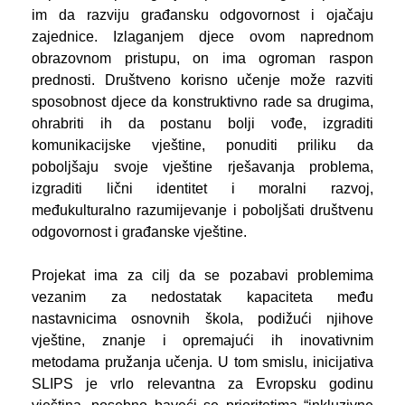
im da razviju građansku odgovornost i ojačaju
zajednice. Izlaganjem djece ovom naprednom
obrazovnom pristupu, on ima ogroman raspon
prednosti. Društveno korisno učenje može razviti
sposobnost djece da konstruktivno rade sa drugima,
ohrabriti ih da postanu bolji vođe, izgraditi
komunikacijske vještine, ponuditi priliku da
poboljšaju svoje vještine rješavanja problema,
izgraditi lični identitet i moralni razvoj,
međukulturalno razumijevanje i poboljšati društvenu
odgovornost i građanske vještine.
Projekat ima za cilj da se pozabavi problemima
vezanim za nedostatak kapaciteta među
nastavnicima osnovnih škola, podižući njihove
vještine, znanje i opremajući ih inovativnim
metodama pružanja učenja. U tom smislu, inicijativa
SLIPS je vrlo relevantna za Evropsku godinu