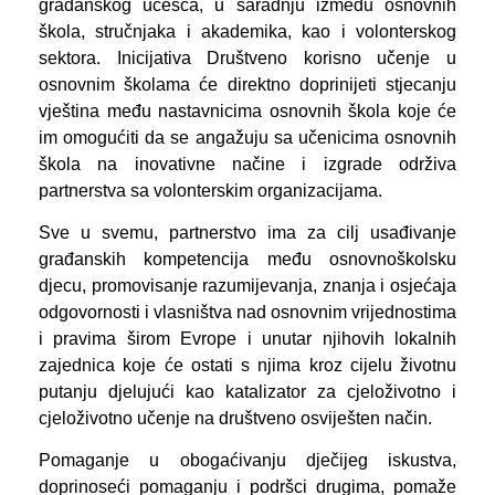
građanskog učešća, u saradnju između osnovnih
škola, stručnjaka i akademika, kao i volonterskog
sektora. Inicijativa Društveno korisno učenje u
osnovnim školama će direktno doprinijeti stjecanju
vještina među nastavnicima osnovnih škola koje će
im omogućiti da se angažuju sa učenicima osnovnih
škola na inovativne načine i izgrade održiva
partnerstva sa volonterskim organizacijama.
Sve u svemu, partnerstvo ima za cilj usađivanje
građanskih kompetencija među osnovnoškolsku
djecu, promovisanje razumijevanja, znanja i osjećaja
odgovornosti i vlasništva nad osnovnim vrijednostima
i pravima širom Evrope i unutar njihovih lokalnih
zajednica koje će ostati s njima kroz cijelu životnu
putanju djelujući kao katalizator za cjeloživotno i
cjeloživotno učenje na društveno osviješten način.
Pomaganje u obogaćivanju dječijeg iskustva,
doprinoseći pomaganju i podršci drugima, pomaže