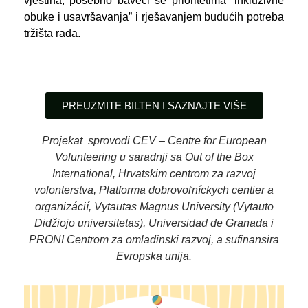
vještina, posebno baveći se prioritetima “inkluzivne
obuke i usavršavanja” i rješavanjem budućih potreba
tržišta rada.
PREUZMITE BILTEN I SAZNAJTE VIŠE
Projekat sprovodi
CEV – Centre for European
Volunteering
u saradnji sa
Out of the Box
International
, Hrvatskim centrom za razvoj
volonterstva,
Platforma dobrovoľníckych centier a
organizácií
,
Vytautas Magnus University (Vytauto
Didžiojo universitetas)
,
Universidad de Granada
i
PRONI Centrom za omladinski razvoj, a sufinansira
Evropska unija.