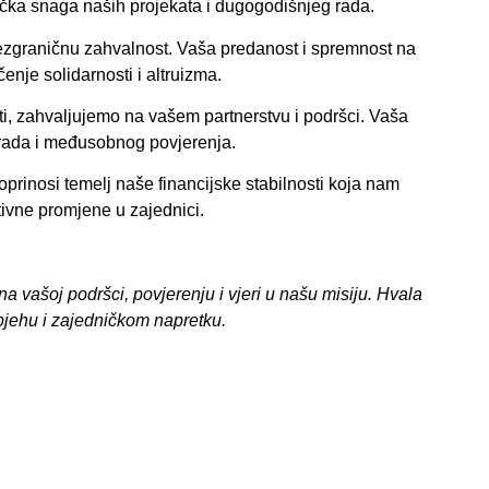
čka snaga naših projekata i dugogodišnjeg rada.
bezgraničnu zahvalnost. Vaša predanost i spremnost na
nje solidarnosti i altruizma.
sti, zahvaljujemo na vašem partnerstvu i podršci. Vaša
g rada i međusobnog povjerenja.
 doprinosi temelj naše financijske stabilnosti koja nam
ivne promjene u zajednici.
vašoj podršci, povjerenju i vjeri u našu misiju. Hvala
pjehu i zajedničkom napretku.