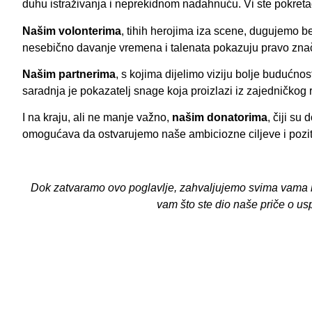
duhu istraživanja i neprekidnom nadahnuću. Vi ste pokreta
Našim volonterima
, tihih herojima iza scene, dugujemo 
nesebično davanje vremena i talenata pokazuju pravo znače
Našim partnerima
, s kojima dijelimo viziju bolje budućno
saradnja je pokazatelj snage koja proizlazi iz zajedničko
I na kraju, ali ne manje važno,
našim
donatorima
, čiji su
omogućava da ostvarujemo naše ambiciozne ciljeve i pozit
Dok zatvaramo ovo poglavlje, zahvaljujemo svima vama na 
vam što ste dio naše priče o us