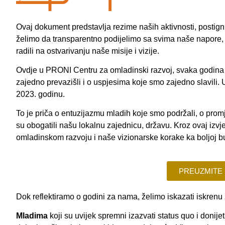
Ovaj dokument predstavlja rezime naših aktivnosti, postignuć
želimo da transparentno podijelimo sa svima naše napore,
radili na ostvarivanju naše misije i vizije.
Ovdje u PRONI Centru za omladinski razvoj, svaka godina 
zajedno prevazišli i o uspjesima koje smo zajedno slavili
2023. godinu.
To je priča o entuzijazmu mladih koje smo podržali, o prom
su obogatili našu lokalnu zajednicu, državu. Kroz ovaj izv
omladinskom razvoju i naše vizionarske korake ka boljoj b
PREUZMITE 
Dok reflektiramo o godini za nama, želimo iskazati iskrenu z
Mladima
koji su uvijek spremni izazvati status quo i doni