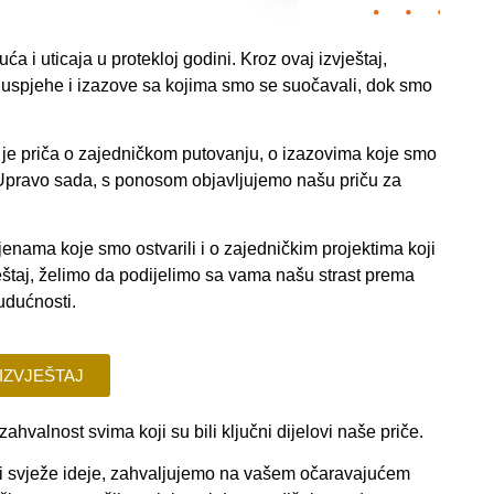
a i uticaja u protekloj godini. Kroz ovaj izvještaj,
 uspjehe i izazove sa kojima smo se suočavali, dok smo
je priča o zajedničkom putovanju, o izazovima koje smo
. Upravo sada, s ponosom objavljujemo našu priču za
jenama koje smo ostvarili i o zajedničkim projektima koji
ještaj, želimo da podijelimo sa vama našu strast prema
udućnosti.
IZVJEŠTAJ
ahvalnost svima koji su bili ključni dijelovi naše priče.
jeti svježe ideje, zahvaljujemo na vašem očaravajućem