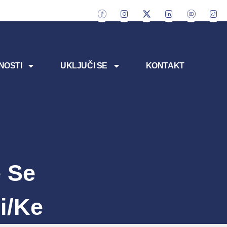
NOSTI
UKLJUČI SE
KONTAKT
e Se
i/ke