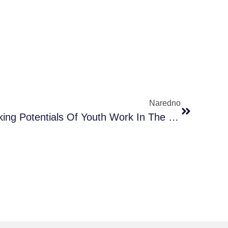
Naredno
Kick Off: Projekat “Unlocking Potentials Of Youth Work In The Western Balkan Region”