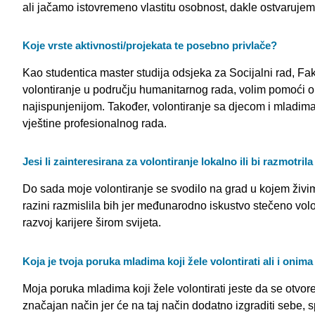
ali jačamo istovremeno vlastitu osobnost, dakle ostvarujem
Koje vrste aktivnosti/projekata te posebno privlače?
Kao studentica master studija odsjeka za Socijalni rad, Fa
volontiranje u području humanitarnog rada, volim pomoći o
najispunjenijom. Također, volontiranje sa djecom i mladima
vještine profesionalnog rada.
Jesi li zainteresirana za volontiranje lokalno ili bi razmotr
Do sada moje volontiranje se svodilo na grad u kojem živi
razini razmislila bih jer međunarodno iskustvo stečeno volo
razvoj karijere širom svijeta.
Koja je tvoja poruka mladima koji žele volontirati ali i onim
Moja poruka mladima koji žele volontirati jeste da se otvor
značajan način jer će na taj način dodatno izgraditi sebe, s