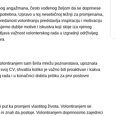
enog angažmana, često vođenog željom da se doprinese
ć potrebna. Upravo u toj nesebičnoj težnji za promjenama,
danost volontiranju predstavlja inspiraciju i motivaciju
emo dublje motive i iskustva koji stoje iza njenog
ljava važnost volonterskog rada u izgradnji održivijeg
va.
 Volontiranjem sam širila mrežu poznanstava, upoznala
a svoj CV, shvatila koliko je važno biti proaktivan i kakva
ada i u konačnici dobila priliku za prvi poslovni
 put ka promjeni vlastitog života. Volontiranjem se
 ni znali da postoje. Volontiranjem doprinosimo zajednici