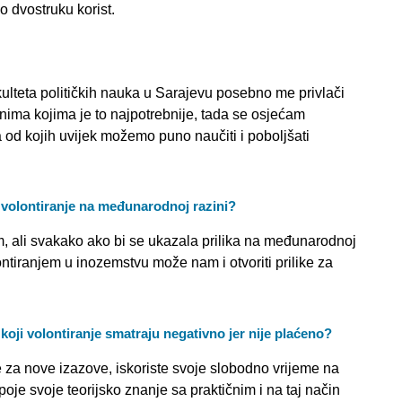
o dvostruku korist.
kulteta političkih nauka u Sarajevu posebno me privlači
nima kojima je to najpotrebnije, tada se osjećam
 od kojih uvijek možemo puno naučiti i poboljšati
ila volontiranje na međunarodnoj razini?
m, ali svakako ako bi se ukazala prilika na međunarodnoj
ntiranjem u inozemstvu može nam i otvoriti prilike za
a koji volontiranje smatraju negativno jer nije plaćeno?
e za nove izazove, iskoriste svoje slobodno vrijeme na
poje svoje teorijsko znanje sa praktičnim i na taj način