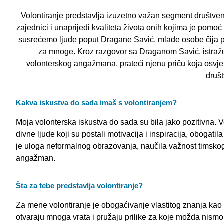
Volontiranje predstavlja izuzetno važan segment društv
zajednici i unaprijedi kvaliteta života onih kojima je pomo
susrećemo ljude poput Dragane Savić, mlade osobe čija pre
za mnoge. Kroz razgovor sa Draganom Savić, istražuj
volonterskog angažmana, prateći njenu priču koja osvjet
društ
Kakva iskustva do sada imaš s volontiranjem?
Moja volonterska iskustva do sada su bila jako pozitivna.
divne ljude koji su postali motivacija i inspiracija, obogatil
je uloga neformalnog obrazovanja, naučila važnost timskog r
angažman.
Šta za tebe predstavlja volontiranje?
Za mene volontiranje je obogaćivanje vlastitog znanja kao i
otvaraju mnoga vrata i pružaju prilike za koje možda nismo