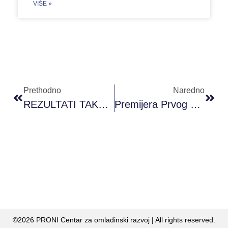
VIŠE »
Prethodno
Naredno
REZULTATI TAKMIČENJA: PRONI LOGO ’25
Premijera Prvog Dokumentarnog Filma U BiH O Odlasku Mladih “Kud Si Poš’o?”
©2026 PRONI Centar za omladinski razvoj | All rights reserved.