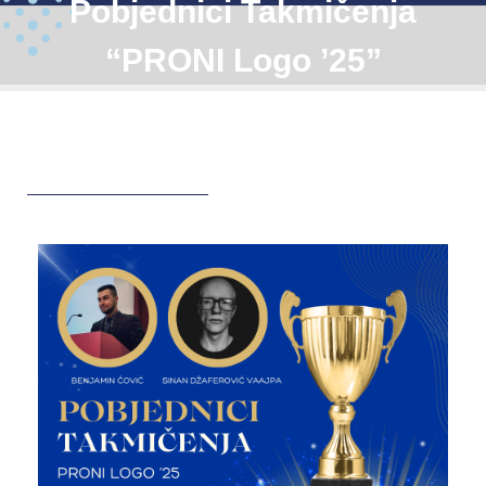
Pobjednici Takmičenja
“PRONI Logo ’25”