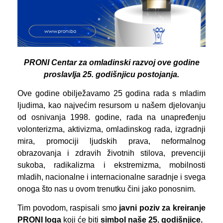
PRONI Centar za omladinski razvoj ove godine
proslavlja 25. godišnjicu postojanja.
Ove godine obilježavamo 25 godina rada s mladim
ljudima, kao najvećim resursom u našem djelovanju
od osnivanja 1998. godine, rada na unapređenju
volonterizma, aktivizma, omladinskog rada, izgradnji
mira, promociji ljudskih prava, neformalnog
obrazovanja i zdravih životnih stilova, prevenciji
sukoba, radikalizma i ekstremizma, mobilnosti
mladih, nacionalne i internacionalne saradnje i svega
onoga što nas u ovom trenutku čini jako ponosnim.
Tim povodom, raspisali smo
javni poziv
za kreiranje
PRONI loga
koji će biti
simbol naše 25. godišnjice.