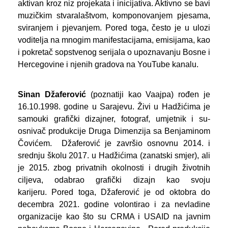
aktivan kroz niz projekata i inicijativa. Aktivno se bavi
muzičkim stvaralaštvom, komponovanjem pjesama,
sviranjem i pjevanjem. Pored toga, često je u ulozi
voditelja na mnogim manifestacijama, emisijama, kao
i pokretač sopstvenog serijala o upoznavanju Bosne i
Hercegovine i njenih gradova na YouTube kanalu.
Sinan Džaferović
(poznatiji kao Vaajpa) rođen je
16.10.1998. godine u Sarajevu. Živi u Hadžićima je
samouki grafički dizajner, fotograf, umjetnik i su-
osnivač produkcije Druga Dimenzija sa Benjaminom
Čovićem. Džaferović je završio osnovnu 2014. i
srednju školu 2017. u Hadžićima (zanatski smjer), ali
je 2015. zbog privatnih okolnosti i drugih životnih
ciljeva, odabrao grafički dizajn kao svoju
karijeru. Pored toga, Džaferović je od oktobra do
decembra 2021. godine volontirao i za nevladine
organizacije kao što su CRMA i USAID na javnim